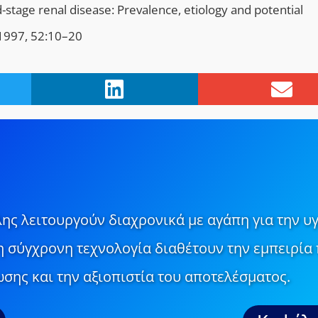
ge renal disease: Prevalence, etiology and potential
t 1997, 52:10–20
ης λειτουργούν διαχρονικά με αγάπη για την υγ
τη σύγχρονη τεχνολογία διαθέτουν την εμπειρία 
σης και την αξιοπιστία του αποτελέσματος.