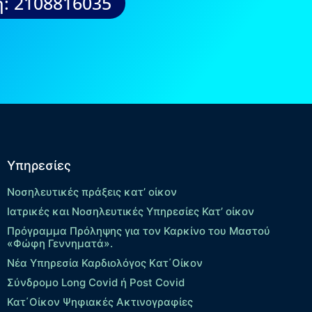
: 2108816035
Υπηρεσίες
Νοσηλευτικές πράξεις κατ’ οίκον
Ιατρικές και Νοσηλευτικές Υπηρεσίες Κατ’ οίκον
Πρόγραμμα Πρόληψης για τον Καρκίνο του Μαστού
«Φώφη Γεννηματά».
Νέα Υπηρεσία Καρδιολόγος Kατ΄Οίκον
Σύνδρομο Long Covid ή Post Covid
Κατ΄Οίκον Ψηφιακές Ακτινογραφίες