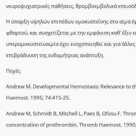
νευροψυχιατρικές παθήσεις, θρομβοεμβολικά επεισόδ
Η ύπαρξη υψηλών επιπέδων ομοκυστεΐνης στο αίμα έχε
φθαρτού, και συσχετίζεται με την εμφάνιση καθ’ έξιν
υπερομοκυστεϊναιμία έχει ενοχοποιηθεί και για άλλε
επιβράδυνση της ενδομήτριας ανάπτυξη.
Πηγές
Andrew M. Developmental Hemostasis: Relevance to th
Haemost. 1995; 74:415-25.
Andrew M, Schmidt B, Mitchell L, Paes B, Ofosu F. Thro
concentration of prothrombin. Thromb Haemost. 1990;