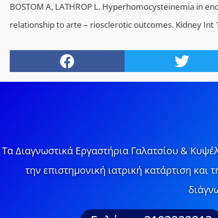
BOSTOM A, LATHROP L. Hyperhomocysteinemia in end-sta
relationship to arte – riosclerotic outcomes. Kidney In
Τα Διαγνωστικά Εργαστήρια Γαλατσίου & Κυψέλ
την επιστημονική ιατρική κατάρτιση και 
διάγνω