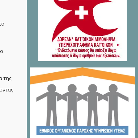
το
ιο
α της
γοντας