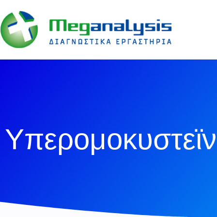
Υπερομοκυστεϊν