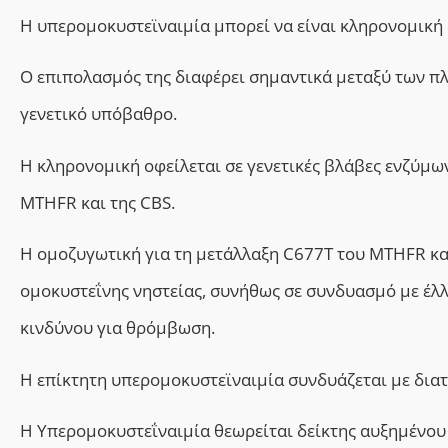
Η υπερομοκυστεϊναιμία μπορεί να είναι κληρονομική 
Ο επιπολασμός της διαφέρει σημαντικά μεταξύ των πλ
γενετικό υπόβαθρο.
Η κληρονομική οφείλεται σε γενετικές βλάβες ενζύμω
MTHFR και της CBS.
Η ομοζυγωτική για τη μετάλλαξη C677T του MTHFR κα
ομοκυστεΐνης νηστείας, συνήθως σε συνδυασμό με έλ
κινδύνου για θρόμβωση.
Η επίκτητη υπερομοκυστεϊναιμία συνδυάζεται με διατ
Η Υπερομοκυστεΐναιμία θεωρείται δείκτης αυξημένου κ