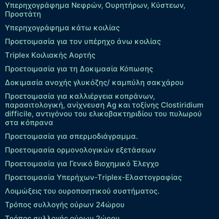
Υπερηχογράφημα Νεφρών, Ουρητήρων, Κύστεων,
Προστάτη
Υπερηχογράφημα κάτω κοιλίας
Προετοιμασία για τον υπέρηχο άνω κοιλίας
Τriplex Kοιλιακής Αορτής
Προετοιμασία για τη Δοκιμασία Κόπωσης
Δοκιμασία ανοχής γλυκόζης/ καμπύλη σακχάρου
Προετοιμασία για καλλιέργεια κοπράνων,
παρασιτολογική, ανίχνευση Ag και τοξίνης Clostiridium
difficile, αντιγόνου του ελικοβακτηριδίου του πυλωρού
στα κόπρανα
Προετοιμασία για σπερμοδιάγραμμα.
Προετοιμασία ορμονολογικών εξετάσεων
Προετοιμασία για Γενικό Βιοχημικό Έλεγχο
Προετοιμασία Υπερήχων-Τriplex-Ελαστογραφίας
Λοιμώξεις του ουροποιητικού συστήματος.
Τρόπος συλλογής ούρων 24ώρου
Τρόπος συλλογής ούρων 2ώρου