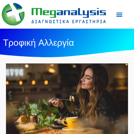
Προετοιμασία Εξε
Ιατρικός Τύπος
Τροφική Αλλεργία