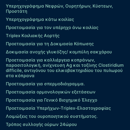
Υπερηχογράφημα Νεφρών, Ουρητήρων, Κύστεων,
Προστάτη
Υπερηχογράφημα κάτω κοιλίας
Προετοιμασία για τον υπέρηχο άνω κοιλίας
Τriplex Kοιλιακής Αορτής
Προετοιμασία για τη Δοκιμασία Κόπωσης
Δοκιμασία ανοχής γλυκόζης/ καμπύλη σακχάρου
Προετοιμασία για καλλιέργεια κοπράνων,
παρασιτολογική, ανίχνευση Ag και τοξίνης Clostiridium
difficile, αντιγόνου του ελικοβακτηριδίου του πυλωρού
στα κόπρανα
Προετοιμασία για σπερμοδιάγραμμα.
Προετοιμασία ορμονολογικών εξετάσεων
Προετοιμασία για Γενικό Βιοχημικό Έλεγχο
Προετοιμασία Υπερήχων-Τriplex-Ελαστογραφίας
Λοιμώξεις του ουροποιητικού συστήματος.
Τρόπος συλλογής ούρων 24ώρου