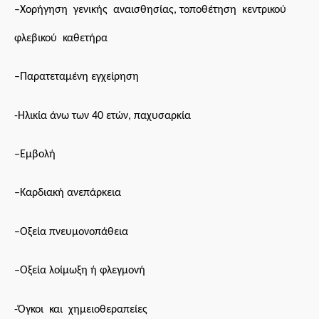
–
Χ
ορήγηση γενικής αναισθησίας, τοποθέτηση κεντρικού
φλεβικού καθετήρα
–
Π
αρατεταμένη εγχείρηση
-Ηλικία άνω των 40 ετών, παχυσαρκία
–
Ε
μβολή
–
Κ
αρδιακή ανεπάρκεια
–
Ο
ξεία πνευμονοπάθεια
–
Ο
ξεία λοίμωξη ή φλεγμονή
-Όγκοι και χημειοθεραπείες