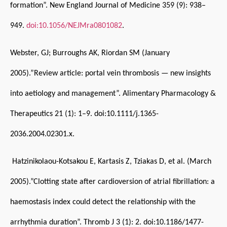
formation”. New England Journal of Medicine 359 (9): 938–
949.
doi:10.1056/NEJMra0801082
.
Webster, GJ; Burroughs AK, Riordan SM (January
2005).”Review article: portal vein thrombosis — new insights
into aetiology and management”. Alimentary Pharmacology &
Therapeutics 21 (1): 1–9.
doi:10.1111/j.1365-
2036.2004.02301.x
.
Hatzinikolaou-Kotsakou E, Kartasis Z, Tziakas D, et al. (March
2005).”Clotting state after cardioversion of atrial fibrillation: a
haemostasis index could detect the relationship with the
arrhythmia duration”. Thromb J 3 (1): 2.
doi:10.1186/1477-