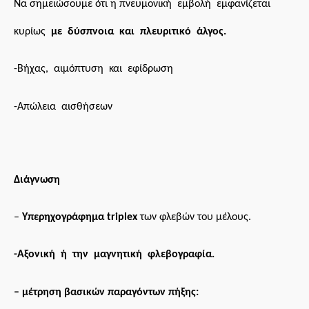
Να σημειώσουμε ότι η
πνευμονική εμβολή εμφανίζεται
κυρίως
με δύσπνοια και πλευριτικό άλγος.
-Β
ήχας, αιμόπτυση και εφίδρωση
-Α
πώλεια αισθήσεων
Δ
ιάγνωση
–
Υ
περηχογράφημα triplex
των φλεβών του μέλους.
-Α
ξονική ή την μαγνητική φλεβογραφία.
– μέτρηση βασικών παραγόντων πήξης: