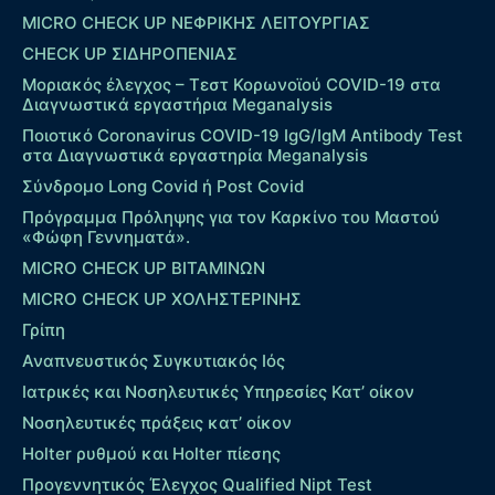
MICRO CHECK UP ΝΕΦΡΙΚΗΣ ΛΕΙΤΟΥΡΓΙΑΣ
CHECK UP ΣΙΔΗΡΟΠΕΝΙΑΣ
Μοριακός έλεγχος – Τεστ Κορωνοϊού COVID-19 στα
Διαγνωστικά εργαστήρια Meganalysis
Ποιοτικό Coronavirus COVID-19 IgG/IgM Antibody Test
στα Διαγνωστικά εργαστηρία Meganalysis
Σύνδρομο Long Covid ή Post Covid
Πρόγραμμα Πρόληψης για τον Καρκίνο του Μαστού
«Φώφη Γεννηματά».
MICRO CHECK UP ΒΙΤΑΜΙΝΩΝ
MICRO CHECK UP ΧΟΛΗΣΤΕΡΙΝΗΣ
Γρίπη
Αναπνευστικός Συγκυτιακός Ιός
Ιατρικές και Νοσηλευτικές Υπηρεσίες Κατ’ οίκον
Νοσηλευτικές πράξεις κατ’ οίκον
Holter ρυθμού και Holter πίεσης
Προγεννητικός Έλεγχος Qualified Nipt Test