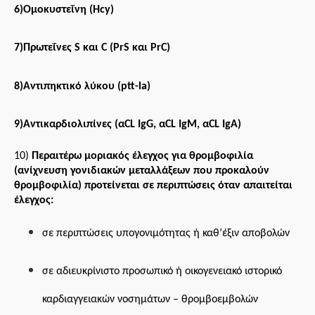
6)
Ομοκυστεΐνη (Hcy)
7)
Πρωτεΐνες S και C (PrS και PrC)
8)Αντιπηκτικό λύκου (ptt-la)
9)Αντικαρδιολιπίνες (αCL IgG, αCL IgM, αCL IgA)
10)
Περαιτέρω μοριακός έλεγχος για θρομβοφιλία
(ανίχνευση γονιδιακών μεταλλάξεων που προκαλούν
θρομβοφιλία) προτείνεται σε περιπτώσεις όταν απαιτείται
έλεγχος:
σε περιπτώσεις υπογονιμότητας ή καθ’έξιν αποβολών
σε αδιευκρίνιστο προσωπικό ή οικογενειακό ιστορικό
καρδιαγγειακών νοσημάτων – θρομβοεμβολών