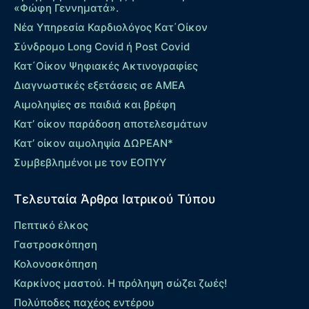
«Φώφη Γεννηματά».
Νέα Υπηρεσία Καρδιολόγος Kατ΄Οίκον
Σύνδρομο Long Covid ή Post Covid
Κατ΄Οίκον Ψηφιακές Ακτινογραφίες
Διαγνωστικές εξετάσεις σε ΑΜΕΑ
Αιμοληψίες σε παιδιά και βρέφη
Κατ’ οίκον παράδοση αποτελεσμάτων
Κατ’ οίκον αιμοληψία ΔΩΡΕΑΝ*
Συμβεβλημένοι με τον ΕΟΠΥΥ
Τελευταία Άρθρα Ιατρικού Τύπου
Πεπτικό έλκος
Γαστροσκόπηση
Κολονοσκόπηση
Καρκίνος μαστού. Η πρόληψη σώζει ζωές!
Πολύποδες παχέος εντέρου