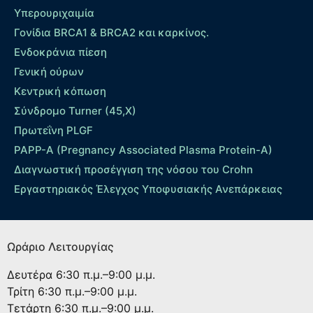
Yπερουριχαιμία
Γονίδια BRCA1 & BRCA2 και καρκίνος.
Ενδοκράνια πίεση
Γενική ούρων
Κεντρική κόπωση
Σύνδρομο Turner (45,X)
Πρωτεΐνη PLGF
PAPP-A (Pregnancy Associated Plasma Protein-A)
Διαγνωστική προσέγγιση της νόσου του Crohn
Εργαστηριακός Έλεγχος Υποφυσιακής Ανεπάρκειας
Ωράριο Λειτουργίας
Δευτέρα
6:30 π.μ.–9:00 μ.μ.
Τρίτη
6:30 π.μ.–9:00 μ.μ.
Τετάρτη
6:30 π.μ.–9:00 μ.μ.