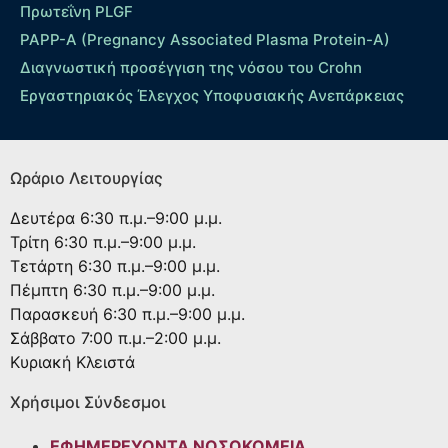
Πρωτεΐνη PLGF
PAPP-A (Pregnancy Associated Plasma Protein-A)
Διαγνωστική προσέγγιση της νόσου του Crohn
Εργαστηριακός Έλεγχος Υποφυσιακής Ανεπάρκειας
Ωράριο Λειτουργίας
Δευτέρα
6:30 π.μ.–9:00 μ.μ.
Τρίτη
6:30 π.μ.–9:00 μ.μ.
Τετάρτη
6:30 π.μ.–9:00 μ.μ.
Πέμπτη
6:30 π.μ.–9:00 μ.μ.
Παρασκευή
6:30 π.μ.–9:00 μ.μ.
Σάββατο
7:00 π.μ.–2:00 μ.μ.
Κυριακή
Κλειστά
Χρήσιμοι Σύνδεσμοι
ΕΦΗΜΕΡΕΥΟΝΤΑ ΝΟΣΟΚΟΜΕΙΑ