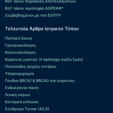
Κατ’ οίκον παράδοση αποτελεσμάτων
Κατ’ οίκον αιμοληψία ΔΩΡΕΑΝ*
Συμβεβλημένοι με τον ΕΟΠΥΥ
Τελευταία Άρθρα Ιατρικού Τύπου
Πεπτικό έλκος
Γαστροσκόπηση
Κολονοσκόπηση
Καρκίνος μαστού. Η πρόληψη σώζει ζωές!
Πολύποδες παχέος εντέρου
Yπερουριχαιμία
Γονίδια BRCA1 & BRCA2 και καρκίνος.
Ενδοκράνια πίεση
Γενική ούρων
Κεντρική κόπωση
Σύνδρομο Turner (45,X)