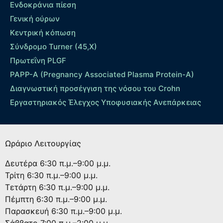
Ενδοκράνια πίεση
Γενική ούρων
Κεντρική κόπωση
Σύνδρομο Turner (45,X)
Πρωτεΐνη PLGF
PAPP-A (Pregnancy Associated Plasma Protein-A)
Διαγνωστική προσέγγιση της νόσου του Crohn
Εργαστηριακός Έλεγχος Υποφυσιακής Ανεπάρκειας
Ωράριο Λειτουργίας
Δευτέρα
6:30 π.μ.–9:00 μ.μ.
Τρίτη
6:30 π.μ.–9:00 μ.μ.
Τετάρτη
6:30 π.μ.–9:00 μ.μ.
Πέμπτη
6:30 π.μ.–9:00 μ.μ.
Παρασκευή
6:30 π.μ.–9:00 μ.μ.