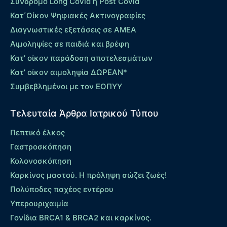
Σύνδρομο Long Covid ή Post Covid
Κατ΄Οίκον Ψηφιακές Ακτινογραφίες
Διαγνωστικές εξετάσεις σε ΑΜΕΑ
Αιμοληψίες σε παιδιά και βρέφη
Κατ’ οίκον παράδοση αποτελεσμάτων
Κατ’ οίκον αιμοληψία ΔΩΡΕΑΝ*
Συμβεβλημένοι με τον ΕΟΠΥΥ
Τελευταία Άρθρα Ιατρικού Τύπου
Πεπτικό έλκος
Γαστροσκόπηση
Κολονοσκόπηση
Καρκίνος μαστού. Η πρόληψη σώζει ζωές!
Πολύποδες παχέος εντέρου
Yπερουριχαιμία
Γονίδια BRCA1 & BRCA2 και καρκίνος.