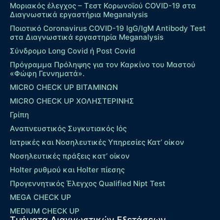
Μοριακός έλεγχος – Τεστ Κορωνοϊού COVID-19 στα
Διαγνωστικά εργαστήρια Meganalysis
Ποιοτικό Coronavirus COVID-19 IgG/IgM Antibody Test
στα Διαγνωστικά εργαστηρία Meganalysis
Σύνδρομο Long Covid ή Post Covid
Πρόγραμμα Πρόληψης για τον Καρκίνο του Μαστού
«Φώφη Γεννηματά».
MICRO CHECK UP ΒΙΤΑΜΙΝΩΝ
MICRO CHECK UP ΧΟΛΗΣΤΕΡΙΝΗΣ
Γρίπη
Αναπνευστικός Συγκυτιακός Ιός
Ιατρικές και Νοσηλευτικές Υπηρεσίες Κατ’ οίκον
Νοσηλευτικές πράξεις κατ’ οίκον
Holter ρυθμού και Holter πίεσης
Προγεννητικός Έλεγχος Qualified Nipt Test
MEGA CHECK UP
MEDIUM CHECK UP
Τμήματα Διαγνωστικών Εξετάσεων