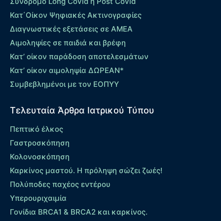
Σύνδρομο Long Covid ή Post Covid
Κατ΄Οίκον Ψηφιακές Ακτινογραφίες
Διαγνωστικές εξετάσεις σε ΑΜΕΑ
Αιμοληψίες σε παιδιά και βρέφη
Κατ’ οίκον παράδοση αποτελεσμάτων
Κατ’ οίκον αιμοληψία ΔΩΡΕΑΝ*
Συμβεβλημένοι με τον ΕΟΠΥΥ
Τελευταία Άρθρα Ιατρικού Τύπου
Πεπτικό έλκος
Γαστροσκόπηση
Κολονοσκόπηση
Καρκίνος μαστού. Η πρόληψη σώζει ζωές!
Πολύποδες παχέος εντέρου
Yπερουριχαιμία
Γονίδια BRCA1 & BRCA2 και καρκίνος.