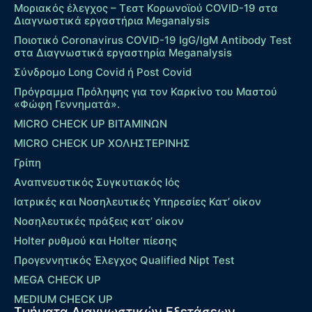
Μοριακός έλεγχος – Τεστ Κορωνοϊού COVID-19 στα
Διαγνωστικά εργαστήρια Meganalysis
Ποιοτικό Coronavirus COVID-19 IgG/IgM Antibody Test
στα Διαγνωστικά εργαστηρία Meganalysis
Σύνδρομο Long Covid ή Post Covid
Πρόγραμμα Πρόληψης για τον Καρκίνο του Μαστού
«Φώφη Γεννηματά».
MICRO CHECK UP ΒΙΤΑΜΙΝΩΝ
MICRO CHECK UP ΧΟΛΗΣΤΕΡΙΝΗΣ
Γρίπη
Αναπνευστικός Συγκυτιακός Ιός
Ιατρικές και Νοσηλευτικές Υπηρεσίες Κατ’ οίκον
Νοσηλευτικές πράξεις κατ’ οίκον
Holter ρυθμού και Holter πίεσης
Προγεννητικός Έλεγχος Qualified Nipt Test
MEGA CHECK UP
MEDIUM CHECK UP
Τμήματα Διαγνωστικών Εξετάσεων