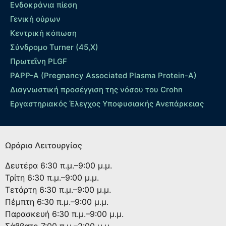
Ενδοκράνια πίεση
Γενική ούρων
Κεντρική κόπωση
Σύνδρομο Turner (45,X)
Πρωτεΐνη PLGF
PAPP-A (Pregnancy Associated Plasma Protein-A)
Διαγνωστική προσέγγιση της νόσου του Crohn
Εργαστηριακός Έλεγχος Υποφυσιακής Ανεπάρκειας
Ωράριο Λειτουργίας
Δευτέρα
6:30 π.μ.–9:00 μ.μ.
Τρίτη
6:30 π.μ.–9:00 μ.μ.
Τετάρτη
6:30 π.μ.–9:00 μ.μ.
Πέμπτη
6:30 π.μ.–9:00 μ.μ.
Παρασκευή
6:30 π.μ.–9:00 μ.μ.
Σάββατο
7:00 π.μ.–2:00 μ.μ.