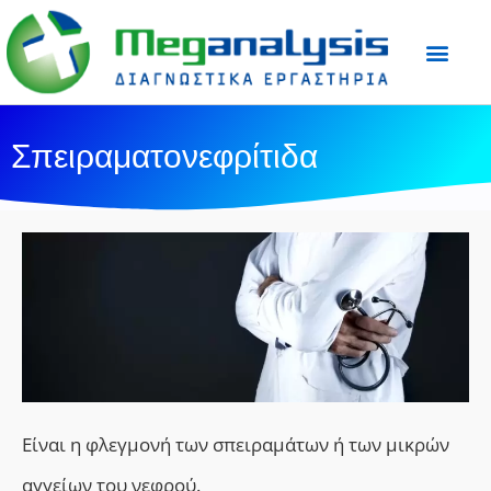
Προετοιμασία Εξε
Ιατρικός Τύπος
Σπειραματονεφρίτιδα
Είναι η φλεγμονή των σπειραμάτων ή των μικρών
αγγείων του νεφρού.