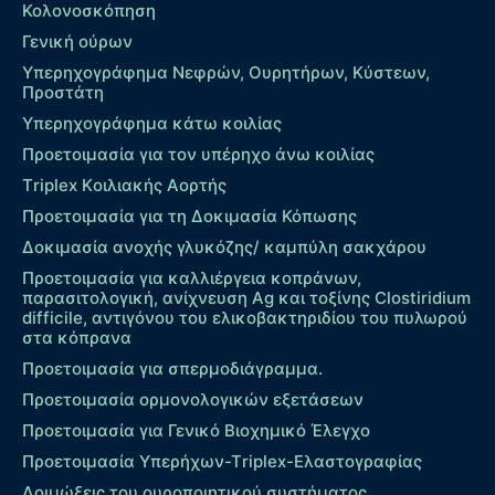
Κολονοσκόπηση
Γενική ούρων
Υπερηχογράφημα Νεφρών, Ουρητήρων, Κύστεων,
Προστάτη
Υπερηχογράφημα κάτω κοιλίας
Προετοιμασία για τον υπέρηχο άνω κοιλίας
Τriplex Kοιλιακής Αορτής
Προετοιμασία για τη Δοκιμασία Κόπωσης
Δοκιμασία ανοχής γλυκόζης/ καμπύλη σακχάρου
Προετοιμασία για καλλιέργεια κοπράνων,
παρασιτολογική, ανίχνευση Ag και τοξίνης Clostiridium
difficile, αντιγόνου του ελικοβακτηριδίου του πυλωρού
στα κόπρανα
Προετοιμασία για σπερμοδιάγραμμα.
Προετοιμασία ορμονολογικών εξετάσεων
Προετοιμασία για Γενικό Βιοχημικό Έλεγχο
Προετοιμασία Υπερήχων-Τriplex-Ελαστογραφίας
Λοιμώξεις του ουροποιητικού συστήματος.