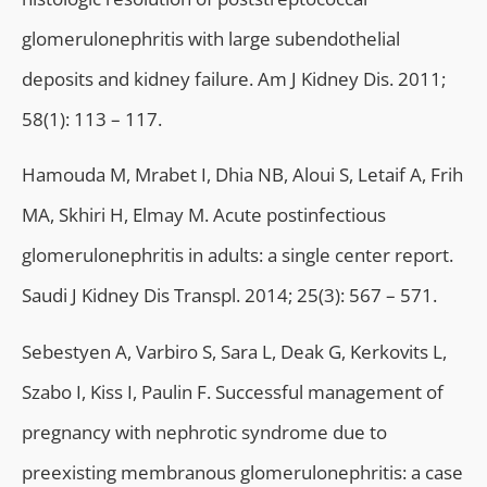
glomerulonephritis with large subendothelial
deposits and kidney failure. Am J Kidney Dis. 2011;
58(1): 113 – 117.
Hamouda M, Mrabet I, Dhia NB, Aloui S, Letaif A, Frih
MA, Skhiri H, Elmay M. Acute postinfectious
glomerulonephritis in adults: a single center report.
Saudi J Kidney Dis Transpl. 2014; 25(3): 567 – 571.
Sebestyen A, Varbiro S, Sara L, Deak G, Kerkovits L,
Szabo I, Kiss I, Paulin F. Successful management of
pregnancy with nephrotic syndrome due to
preexisting membranous glomerulonephritis: a case