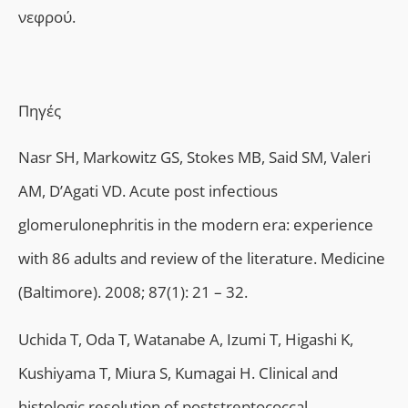
νεφρού.
Πηγές
Nasr SH, Markowitz GS, Stokes MB, Said SM, Valeri
AM, D’Agati VD. Acute post infectious
glomerulonephritis in the modern era: experience
with 86 adults and review of the literature. Medicine
(Baltimore). 2008; 87(1): 21 – 32.
Uchida T, Oda T, Watanabe A, Izumi T, Higashi K,
Kushiyama T, Miura S, Kumagai H. Clinical and
histologic resolution of poststreptococcal