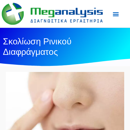
Προετοιμασία Εξε
Ιατρικός Τύπος
Σκολίωση Ρινικού
Διαφράγματος