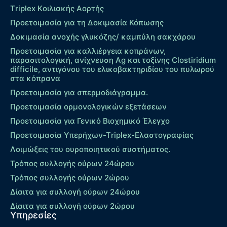
Τriplex Kοιλιακής Αορτής
Προετοιμασία για τη Δοκιμασία Κόπωσης
Δοκιμασία ανοχής γλυκόζης/ καμπύλη σακχάρου
Προετοιμασία για καλλιέργεια κοπράνων,
παρασιτολογική, ανίχνευση Ag και τοξίνης Clostiridium
difficile, αντιγόνου του ελικοβακτηριδίου του πυλωρού
στα κόπρανα
Προετοιμασία για σπερμοδιάγραμμα.
Προετοιμασία ορμονολογικών εξετάσεων
Προετοιμασία για Γενικό Βιοχημικό Έλεγχο
Προετοιμασία Υπερήχων-Τriplex-Ελαστογραφίας
Λοιμώξεις του ουροποιητικού συστήματος.
Τρόπος συλλογής ούρων 24ώρου
Τρόπος συλλογής ούρων 2ώρου
Δίαιτα για συλλογή ούρων 24ώρου
Δίαιτα για συλλογή ούρων 2ώρου
Υπηρεσίες