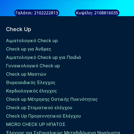
Γαλάτσι: 2102222813
Κυψέλη: 2108816035
Check Up
Αιματολογικό Check up
Check up για Άνδρες
Αιματολογικό Check up για Παιδιά
Γυναικολογικό Check up
Check up Μαστών
Θυρεοειδικός Έλεγχος
Καρδιολογικός έλεγχος
Check up Mέτρησης Οστικής Πυκνότητας
Check up Στοματικού ελέγχου
Check Up Προγεννητικού Ελέγχου
MICRO CHECK UP HΠΑΤΟΣ
Έλεγχος για Σεξουαλικώς Μεταδιδόμενα Νοσήματα