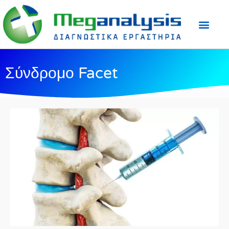
Προετοιμασία Εξε
Ιατρικός Τύπος
Σύνδρομο Facet