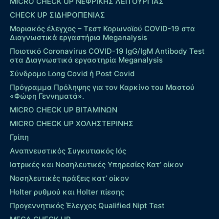
MICRO CHECK UP ΝΕΦΡΙΚΗΣ ΛΕΙΤΟΥΡΓΙΑΣ
CHECK UP ΣΙΔΗΡΟΠΕΝΙΑΣ
Μοριακός έλεγχος – Τεστ Κορωνοϊού COVID-19 στα
Διαγνωστικά εργαστήρια Meganalysis
Ποιοτικό Coronavirus COVID-19 IgG/IgM Antibody Test
στα Διαγνωστικά εργαστηρία Meganalysis
Σύνδρομο Long Covid ή Post Covid
Πρόγραμμα Πρόληψης για τον Καρκίνο του Μαστού
«Φώφη Γεννηματά».
MICRO CHECK UP ΒΙΤΑΜΙΝΩΝ
MICRO CHECK UP ΧΟΛΗΣΤΕΡΙΝΗΣ
Γρίπη
Αναπνευστικός Συγκυτιακός Ιός
Ιατρικές και Νοσηλευτικές Υπηρεσίες Κατ’ οίκον
Νοσηλευτικές πράξεις κατ’ οίκον
Holter ρυθμού και Holter πίεσης
Προγεννητικός Έλεγχος Qualified Nipt Test