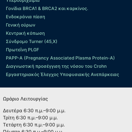
Yπερουριχαιμία
Γονίδια BRCA1 & BRCA2 και καρκίνος.
Ενδοκράνια πίεση
Γενική ούρων
Κεντρική κόπωση
Σύνδρομο Turner (45,X)
Πρωτεΐνη PLGF
PAPP-A (Pregnancy Associated Plasma Protein-A)
Διαγνωστική προσέγγιση της νόσου του Crohn
Εργαστηριακός Έλεγχος Υποφυσιακής Ανεπάρκειας
Ωράριο Λειτουργίας
Δευτέρα
6:30 π.μ.–9:00 μ.μ.
Τρίτη
6:30 π.μ.–9:00 μ.μ.
Τετάρτη
6:30 π.μ.–9:00 μ.μ.
Πέμπτη
6:30 π.μ.–9:00 μ.μ.