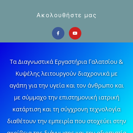
Ακολουθήστε μας
Τα Διαγνωστικά Εργαστήρια Γαλατσίου &
Κυψέλης λειτουργούν διαχρονικά με
αγάπη για την υγεία και τον άνθρωπο και
με σύμμαχο την επιστημονική ιατρική
κατάρτιση και τη σύγχρονη τεχνολογία
διαθέτουν την εμπειρία που στοχεύει στην
ακρίβεια της διάγνωσης και την αξιοπιστία