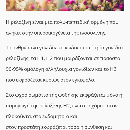
Η ρελαξίνη είναι μια πολύ-πεπτιδική ορμόνη που
ανήκει στην υπεροικογένεια της ινσουλίνης.
Το ανθρώπινο γονιδίωμα κωδικοποιεί τρία γονίδια
ρελαξίνης, τα Η1, Η2 που μοιράζονται σε ποσοστό
90-95% ομόλογη αλληλουχία γονιδίων και το Η3
που εκφράζεται κυρίως στον εγκέφαλο.
Στο ωχρό σωμάτιο της ωοθήκης εκφράζεται μόνο η
παραγωγή της ρελαξίνης Η2, ενώ στο χόριο, στον
πλακούντα, στο ενδομήτριο και
στον προστάτη εκφράζεται τόσο η σύνθεση και