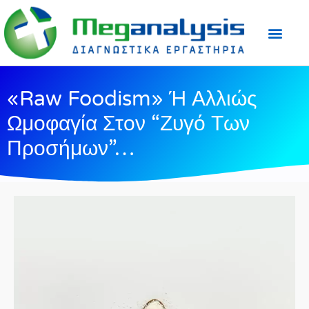
Προετοιμασία Εξε
Ιατρικός Τύπος
«Raw Foodism» Ή Αλλιώς
Ωμοφαγία Στον “ζυγό Των
Προσήμων”…