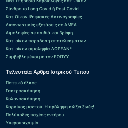
Νέα Υπηρεσία Καρδιολόγος Kατ΄Οίκον
Σύνδρομο Long Covid ή Post Covid
Κατ΄Οίκον Ψηφιακές Ακτινογραφίες
Διαγνωστικές εξετάσεις σε ΑΜΕΑ
Αιμοληψίες σε παιδιά και βρέφη
Κατ’ οίκον παράδοση αποτελεσμάτων
Κατ’ οίκον αιμοληψία ΔΩΡΕΑΝ*
Συμβεβλημένοι με τον ΕΟΠΥΥ
Τελευταία Άρθρα Ιατρικού Τύπου
Πεπτικό έλκος
Γαστροσκόπηση
Κολονοσκόπηση
Καρκίνος μαστού. Η πρόληψη σώζει ζωές!
Πολύποδες παχέος εντέρου
Yπερουριχαιμία