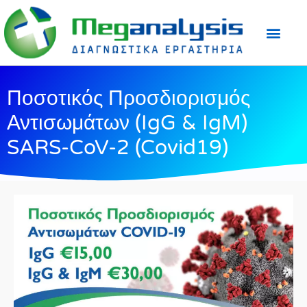
Προετοιμασία Εξε
Ιατρικός Τύπος
Ποσοτικός Προσδιορισμός
Αντισωμάτων (IgG & IgM)
SARS-CoV-2 (Covid19)