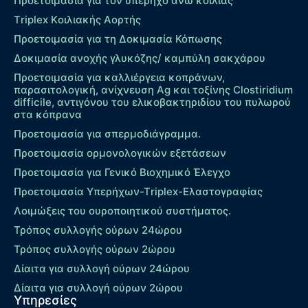
Προετοιμασία για τον υπέρηχο άνω κοιλίας
Τriplex Kοιλιακής Αορτής
Προετοιμασία για τη Δοκιμασία Κόπωσης
Δοκιμασία ανοχής γλυκόζης/ καμπύλη σακχάρου
Προετοιμασία για καλλιέργεια κοπράνων,
παρασιτολογική, ανίχνευση Ag και τοξίνης Clostiridium
difficile, αντιγόνου του ελικοβακτηριδίου του πυλωρού
στα κόπρανα
Προετοιμασία για σπερμοδιάγραμμα.
Προετοιμασία ορμονολογικών εξετάσεων
Προετοιμασία για Γενικό Βιοχημικό Έλεγχο
Προετοιμασία Υπερήχων-Τriplex-Ελαστογραφίας
Λοιμώξεις του ουροποιητικού συστήματος.
Τρόπος συλλογής ούρων 24ώρου
Τρόπος συλλογής ούρων 2ώρου
Δίαιτα για συλλογή ούρων 24ώρου
Δίαιτα για συλλογή ούρων 2ώρου
Υπηρεσίες