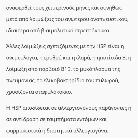
αναφερθεί τους χειμερινούς μήνες και συνήθως
μετά από λοιμώξεις του ανώτερου αναπνευστικού,
ιδιαίτερα από β-αιμολυτικό στρεπτόκοκκο.
Άλλες λοιμώξεις σχετιζόμενες με την HSP είναι η
ανεμευλογία, η ερυθρά και η ιλαρά, η ηπατίτιδα Β, η
λοίμωξη από παρβοϊό Β19,
το
μυκόπλασμα της
πνευμονίας,
το
ελικοβακτηρίδιο του πυλωρού,
χρυσίζοντα σταφυλόκοκκο.
Η HSP αποδίδεται σε αλλεργιογόνους παράγοντες ή
σε αντίδραση σε τσιμπήματα εντόμων και
φαρμακευτικά ή διαιτητικά
αλλεργιογόνα
.