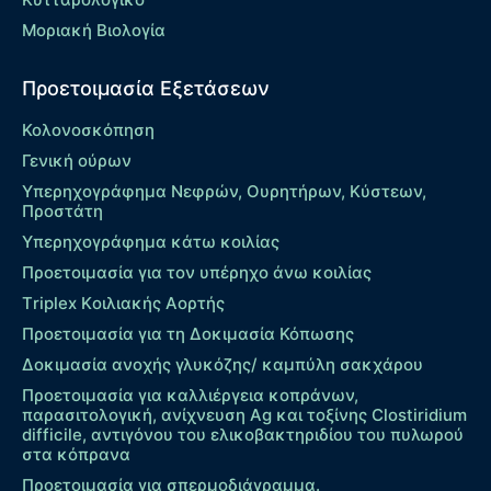
Μοριακή Βιολογία
Προετοιμασία Εξετάσεων
Κολονοσκόπηση
Γενική ούρων
Υπερηχογράφημα Νεφρών, Ουρητήρων, Κύστεων,
Προστάτη
Υπερηχογράφημα κάτω κοιλίας
Προετοιμασία για τον υπέρηχο άνω κοιλίας
Τriplex Kοιλιακής Αορτής
Προετοιμασία για τη Δοκιμασία Κόπωσης
Δοκιμασία ανοχής γλυκόζης/ καμπύλη σακχάρου
Προετοιμασία για καλλιέργεια κοπράνων,
παρασιτολογική, ανίχνευση Ag και τοξίνης Clostiridium
difficile, αντιγόνου του ελικοβακτηριδίου του πυλωρού
στα κόπρανα
Προετοιμασία για σπερμοδιάγραμμα.