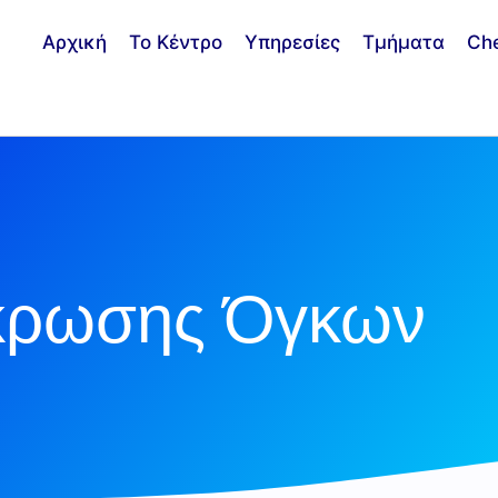
Αρχική
Το Κέντρο
Υπηρεσίες
Τμήματα
Ch
κρωσης Όγκων