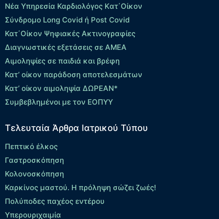
Νέα Υπηρεσία Καρδιολόγος Kατ΄Οίκον
Σύνδρομο Long Covid ή Post Covid
Κατ΄Οίκον Ψηφιακές Ακτινογραφίες
Διαγνωστικές εξετάσεις σε ΑΜΕΑ
Αιμοληψίες σε παιδιά και βρέφη
Κατ’ οίκον παράδοση αποτελεσμάτων
Κατ’ οίκον αιμοληψία ΔΩΡΕΑΝ*
Συμβεβλημένοι με τον ΕΟΠΥΥ
Τελευταία Άρθρα Ιατρικού Τύπου
Πεπτικό έλκος
Γαστροσκόπηση
Κολονοσκόπηση
Καρκίνος μαστού. Η πρόληψη σώζει ζωές!
Πολύποδες παχέος εντέρου
Yπερουριχαιμία