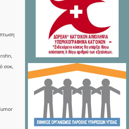
όπτωση
rohn,
ό σοκ,
 Tumor