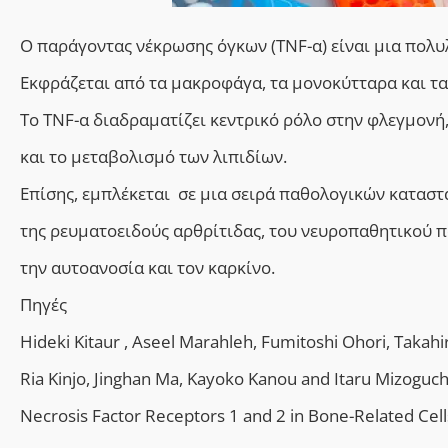
Ο παράγοντας νέκρωσης όγκων (TNF-α) είναι μια πολυ
Εκφράζεται από τα μακροφάγα, τα μονοκύτταρα και τα
Το TNF-α διαδραματίζει κεντρικό ρόλο στην φλεγμον
και το μεταβολισμό των λιπιδίων.
Επίσης, εμπλέκεται σε μια σειρά παθολογικών κατασ
της ρευματοειδούς αρθρίτιδας, του νευροπαθητικού πό
την αυτοανοσία και τον καρκίνο.
Πηγές
Hideki Kitaur , Aseel Marahleh, Fumitoshi Ohori, Takah
Ria Kinjo, Jinghan Ma, Kayoko Kanou and Itaru Mizoguch
Necrosis Factor Receptors 1 and 2 in Bone-Related Cell