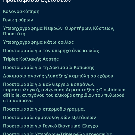
Κολονοσκόπηση
Γενική ούρων
Υπερηχογράφημα Νεφρών, Ουρητήρων, Κύστεων,
Προστάτη
Υπερηχογράφημα κάτω κοιλίας
Προετοιμασία για τον υπέρηχο άνω κοιλίας
Τriplex Kοιλιακής Αορτής
Προετοιμασία για τη Δοκιμασία Κόπωσης
Δοκιμασία ανοχής γλυκόζης/ καμπύλη σακχάρου
Προετοιμασία για καλλιέργεια κοπράνων,
παρασιτολογική, ανίχνευση Ag και τοξίνης Clostiridium
difficile, αντιγόνου του ελικοβακτηριδίου του πυλωρού
στα κόπρανα
Προετοιμασία για σπερμοδιάγραμμα.
Προετοιμασία ορμονολογικών εξετάσεων
Προετοιμασία για Γενικό Βιοχημικό Έλεγχο
Προετοιμασία Υπερήχων-Τriplex-Ελαστογραφίας