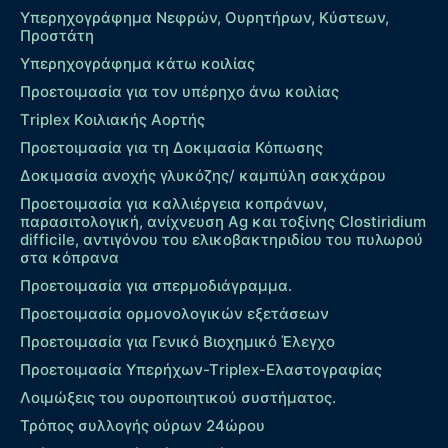
Υπερηχογράφημα Νεφρών, Ουρητήρων, Κύστεων,
Προστάτη
Υπερηχογράφημα κάτω κοιλίας
Προετοιμασία για τον υπέρηχο άνω κοιλίας
Τriplex Kοιλιακής Αορτής
Προετοιμασία για τη Δοκιμασία Κόπωσης
Δοκιμασία ανοχής γλυκόζης/ καμπύλη σακχάρου
Προετοιμασία για καλλιέργεια κοπράνων,
παρασιτολογική, ανίχνευση Ag και τοξίνης Clostiridium
difficile, αντιγόνου του ελικοβακτηριδίου του πυλωρού
στα κόπρανα
Προετοιμασία για σπερμοδιάγραμμα.
Προετοιμασία ορμονολογικών εξετάσεων
Προετοιμασία για Γενικό Βιοχημικό Έλεγχο
Προετοιμασία Υπερήχων-Τriplex-Ελαστογραφίας
Λοιμώξεις του ουροποιητικού συστήματος.
Τρόπος συλλογής ούρων 24ώρου