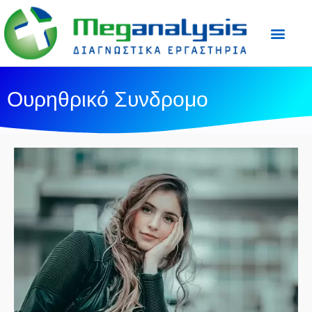
Προετοιμασία Εξε
Ιατρικός Τύπος
Ουρηθρικό Συνδρομο