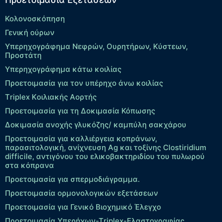
Κολονοσκόπηση
Γενική ούρων
Υπερηχογράφημα Νεφρών, Ουρητήρων, Κύστεων,
Προστάτη
Υπερηχογράφημα κάτω κοιλίας
Προετοιμασία για τον υπέρηχο άνω κοιλίας
Τriplex Kοιλιακής Αορτής
Προετοιμασία για τη Δοκιμασία Κόπωσης
Δοκιμασία ανοχής γλυκόζης/ καμπύλη σακχάρου
Προετοιμασία για καλλιέργεια κοπράνων,
παρασιτολογική, ανίχνευση Ag και τοξίνης Clostiridium
difficile, αντιγόνου του ελικοβακτηριδίου του πυλωρού
στα κόπρανα
Προετοιμασία για σπερμοδιάγραμμα.
Προετοιμασία ορμονολογικών εξετάσεων
Προετοιμασία για Γενικό Βιοχημικό Έλεγχο
Προετοιμασία Υπερήχων-Τriplex-Ελαστογραφίας