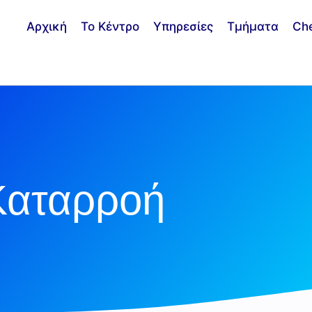
Αρχική
Το Κέντρο
Υπηρεσίες
Τμήματα
Ch
Καταρροή