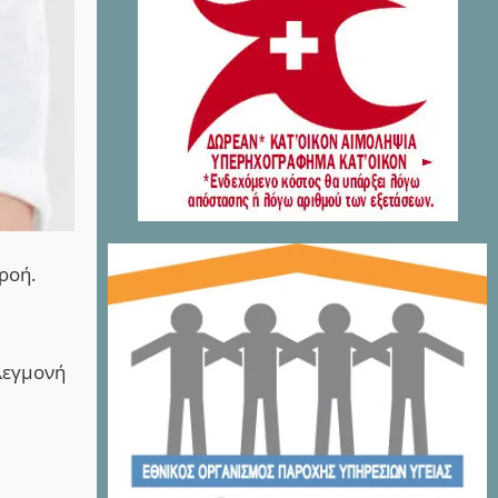
ροή.
λεγμονή