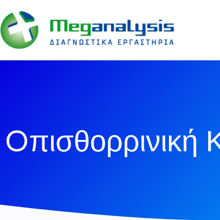
Oπισθορρινική 