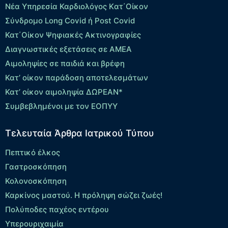
Νέα Υπηρεσία Καρδιολόγος Kατ΄Οίκον
Σύνδρομο Long Covid ή Post Covid
Κατ΄Οίκον Ψηφιακές Ακτινογραφίες
Διαγνωστικές εξετάσεις σε ΑΜΕΑ
Αιμοληψίες σε παιδιά και βρέφη
Κατ’ οίκον παράδοση αποτελεσμάτων
Κατ’ οίκον αιμοληψία ΔΩΡΕΑΝ*
Συμβεβλημένοι με τον ΕΟΠΥΥ
Τελευταία Άρθρα Ιατρικού Τύπου
Πεπτικό έλκος
Γαστροσκόπηση
Κολονοσκόπηση
Καρκίνος μαστού. Η πρόληψη σώζει ζωές!
Πολύποδες παχέος εντέρου
Yπερουριχαιμία