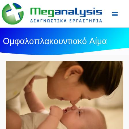
Προετοιμασία Εξε
Ιατρικός Τύπος
Ομφαλοπλακουντιακό Αίμα