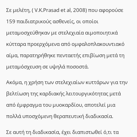
Σε μελέτη, ( V.K.Prasad et al, 2008) που αφορούσε
159 παιδιατρικούς ασθενείς, οι οποίοι
μεταμοσχεύθηκαν με στελεχιαία αιμοποιητικά
κύτταρα προερχόμενα από
ομφαλοπλακουντιακό
αίμα
, παρατηρήθηκε πενταετής επιβίωση μετά τη
μεταμόσχευση σε υψηλά
ποσοστά
.
Ακόμα, η
χρήση των στελεχιαίων κυττάρων για την
βελτίωση της καρδιακής λειτουργικότητας μετά
από έμφραγμα του μυοκαρδίο
υ
, αποτελεί μια
πολλά υποσχόμενη θεραπευτική διαδικασία.
Σε αυτή τη διαδικασία, έχει
διαπιστωθεί ό,τι
τα