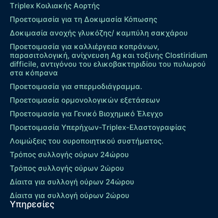
Τriplex Kοιλιακής Αορτής
Προετοιμασία για τη Δοκιμασία Κόπωσης
Δοκιμασία ανοχής γλυκόζης/ καμπύλη σακχάρου
Προετοιμασία για καλλιέργεια κοπράνων,
παρασιτολογική, ανίχνευση Ag και τοξίνης Clostiridium
difficile, αντιγόνου του ελικοβακτηριδίου του πυλωρού
στα κόπρανα
Προετοιμασία για σπερμοδιάγραμμα.
Προετοιμασία ορμονολογικών εξετάσεων
Προετοιμασία για Γενικό Βιοχημικό Έλεγχο
Προετοιμασία Υπερήχων-Τriplex-Ελαστογραφίας
Λοιμώξεις του ουροποιητικού συστήματος.
Τρόπος συλλογής ούρων 24ώρου
Τρόπος συλλογής ούρων 2ώρου
Δίαιτα για συλλογή ούρων 24ώρου
Δίαιτα για συλλογή ούρων 2ώρου
Υπηρεσίες