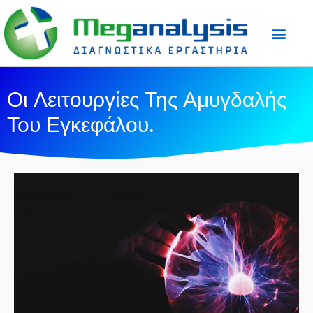
Προετοιμασία Εξε
Ιατρικός Τύπος
Οι Λειτουργίες Της Αμυγδαλής
Του Εγκεφάλου.