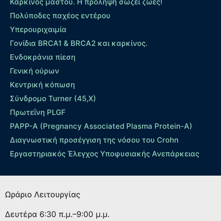
Καρκίνος μαστού. Η πρόληψη σώζει ζωές!
Πολύποδες παχέος εντέρου
Yπερουριχαιμία
Γονίδια BRCA1 & BRCA2 και καρκίνος.
Ενδοκράνια πίεση
Γενική ούρων
Κεντρική κόπωση
Σύνδρομο Turner (45,X)
Πρωτεΐνη PLGF
PAPP-A (Pregnancy Associated Plasma Protein-A)
Διαγνωστική προσέγγιση της νόσου του Crohn
Εργαστηριακός Έλεγχος Υποφυσιακής Ανεπάρκειας
Ωράριο Λειτουργίας
Δευτέρα
6:30 π.μ.–9:00 μ.μ.