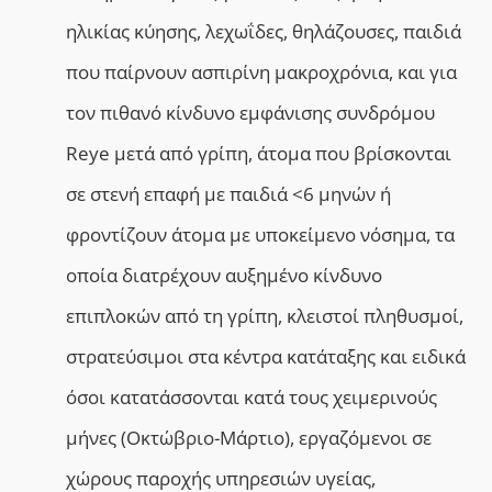
ηλικίας κύησης,
λ
εχωΐδες,
θ
ηλάζουσες,
π
αιδιά
που παίρνουν ασπιρίνη μακροχρόνια, και για
τον πιθανό κίνδυνο εμφάνισης συνδρόμου
Reye μετά από γρίπη,
ά
τομα που βρίσκονται
σε στενή επαφή με παιδιά <6 μηνών ή
φροντίζουν άτομα με υποκείμενο νόσημα, τα
οποία διατρέχουν αυξημένο κίνδυνο
επιπλοκών από τη γρίπη,
κ
λειστοί πληθυσμοί,
στρατεύσιμοι στα κέντρα κατάταξης και ειδικά
όσοι κατατάσσονται κατά τους χειμερινούς
μήνες (Οκτώβριο-Μάρτιο),
ε
ργαζόμενοι σε
χώρους παροχής υπηρεσιών υγείας,