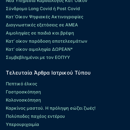
Νέα Υπηρεσία Καρδιολόγος Kατ΄Οίκον
Σύνδρομο Long Covid ή Post Covid
Κατ΄Οίκον Ψηφιακές Ακτινογραφίες
Διαγνωστικές εξετάσεις σε ΑΜΕΑ
Αιμοληψίες σε παιδιά και βρέφη
Κατ’ οίκον παράδοση αποτελεσμάτων
Κατ’ οίκον αιμοληψία ΔΩΡΕΑΝ*
Συμβεβλημένοι με τον ΕΟΠΥΥ
Τελευταία Άρθρα Ιατρικού Τύπου
Πεπτικό έλκος
Γαστροσκόπηση
Κολονοσκόπηση
Καρκίνος μαστού. Η πρόληψη σώζει ζωές!
Πολύποδες παχέος εντέρου
Yπερουριχαιμία