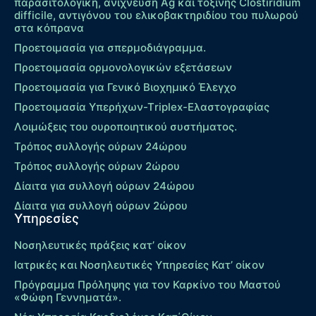
παρασιτολογική, ανίχνευση Ag και τοξίνης Clostiridium
difficile, αντιγόνου του ελικοβακτηριδίου του πυλωρού
στα κόπρανα
Προετοιμασία για σπερμοδιάγραμμα.
Προετοιμασία ορμονολογικών εξετάσεων
Προετοιμασία για Γενικό Βιοχημικό Έλεγχο
Προετοιμασία Υπερήχων-Τriplex-Ελαστογραφίας
Λοιμώξεις του ουροποιητικού συστήματος.
Τρόπος συλλογής ούρων 24ώρου
Τρόπος συλλογής ούρων 2ώρου
Δίαιτα για συλλογή ούρων 24ώρου
Δίαιτα για συλλογή ούρων 2ώρου
Υπηρεσίες
Νοσηλευτικές πράξεις κατ’ οίκον
Ιατρικές και Νοσηλευτικές Υπηρεσίες Κατ’ οίκον
Πρόγραμμα Πρόληψης για τον Καρκίνο του Μαστού
«Φώφη Γεννηματά».