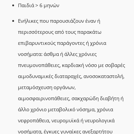
Παιδιά > 6 μηνών
Ε
νήλικες που παρουσιάζουν έναν ή
περισσότερους από τους παρακάτω
επιβαρυντικούς παράγοντες ή χρόνια
νοσήματα:
ά
σθμα ή άλλες χρόνιες
πνευμονοπάθειες,
κ
αρδιακή νόσο με σοβαρές
αιμοδυναμικές διαταραχές,
α
νοσοκαταστολή,
μ
εταμόσχευση οργάνων,
αιμοσφαιρινοπάθειες,
σ
ακχαρώδη διαβήτη ή
άλλο χρόνιο μεταβολικό νόσημα,
χ
ρόνια
νεφροπάθεια,
ν
ευρομυϊκά ή
ν
ευρολογικά
νοσήματα,
έ
γκυες γυναίκες ανεξαρτήτου