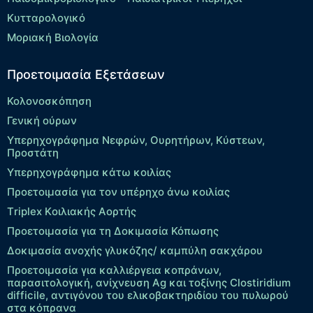
Κυτταρολογικό
Μοριακή Βιολογία
Προετοιμασία Εξετάσεων
Κολονοσκόπηση
Γενική ούρων
Υπερηχογράφημα Νεφρών, Ουρητήρων, Κύστεων,
Προστάτη
Υπερηχογράφημα κάτω κοιλίας
Προετοιμασία για τον υπέρηχο άνω κοιλίας
Τriplex Kοιλιακής Αορτής
Προετοιμασία για τη Δοκιμασία Κόπωσης
Δοκιμασία ανοχής γλυκόζης/ καμπύλη σακχάρου
Προετοιμασία για καλλιέργεια κοπράνων,
παρασιτολογική, ανίχνευση Ag και τοξίνης Clostiridium
difficile, αντιγόνου του ελικοβακτηριδίου του πυλωρού
στα κόπρανα