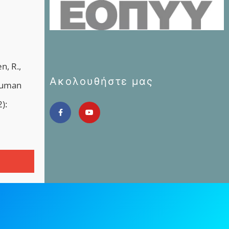
n, R.,
Ακολουθήστε μας
 human
):