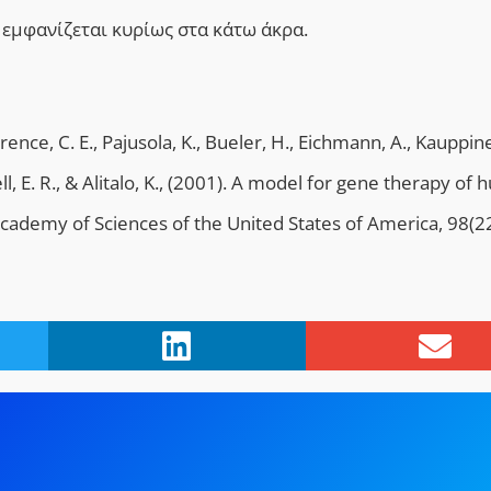
ι εμφανίζεται κυρίως στα κάτω άκρα.
Lawrence, C. E., Pajusola, K., Bueler, H., Eichmann, A., Kauppine
rell, E. R., & Alitalo, K., (2001). A model for gene therapy of
ademy of Sciences of the United States of America, 98(22