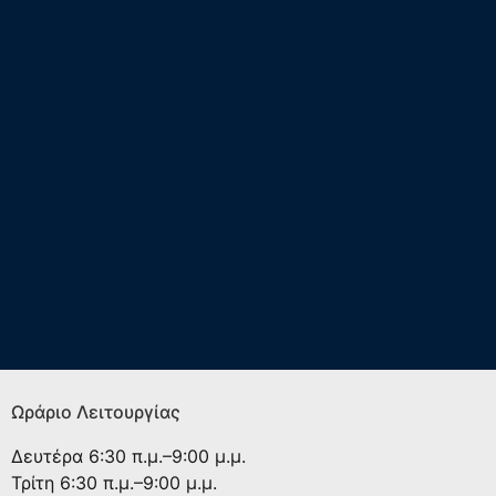
Ωράριο Λειτουργίας
Δευτέρα
6:30 π.μ.–9:00 μ.μ.
Τρίτη
6:30 π.μ.–9:00 μ.μ.