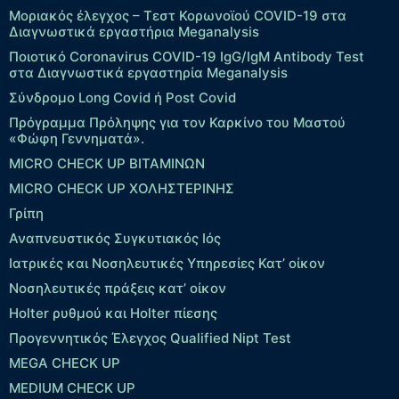
Μοριακός έλεγχος – Τεστ Κορωνοϊού COVID-19 στα
Διαγνωστικά εργαστήρια Meganalysis
Ποιοτικό Coronavirus COVID-19 IgG/IgM Antibody Test
στα Διαγνωστικά εργαστηρία Meganalysis
Σύνδρομο Long Covid ή Post Covid
Πρόγραμμα Πρόληψης για τον Καρκίνο του Μαστού
«Φώφη Γεννηματά».
MICRO CHECK UP ΒΙΤΑΜΙΝΩΝ
MICRO CHECK UP ΧΟΛΗΣΤΕΡΙΝΗΣ
Γρίπη
Αναπνευστικός Συγκυτιακός Ιός
Ιατρικές και Νοσηλευτικές Υπηρεσίες Κατ’ οίκον
Νοσηλευτικές πράξεις κατ’ οίκον
Holter ρυθμού και Holter πίεσης
Προγεννητικός Έλεγχος Qualified Nipt Test
MEGA CHECK UP
MEDIUM CHECK UP