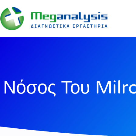
Νόσος Του Milr