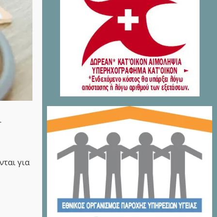
ι
νται για