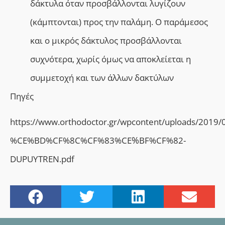
δάκτυλα όταν προσβάλλονται λυγίζουν
(κάμπτονται) προς την παλάμη. Ο παράμεσος
και ο μικρός δάκτυλος προσβάλλονται
συχνότερα, χωρίς όμως να αποκλείεται η
συμμετοχή και των άλλων δακτύλων
Πηγές
https://www.orthodoctor.gr/wpcontent/upload
%
%CE%BD%CF%8C%CF%83%CE
BF%CF%82-
DUPUYTREN.pdf