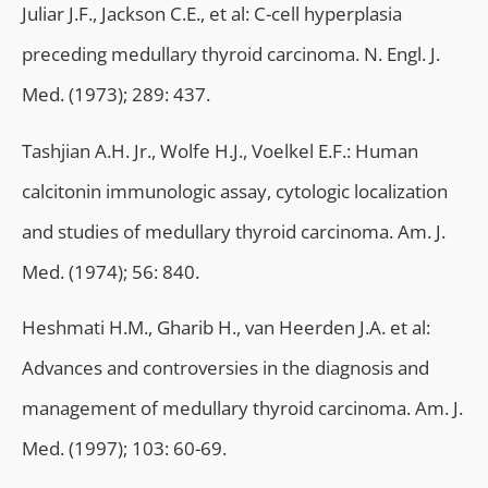
Juliar J.F., Jackson C.E., et al: C-cell hyperplasia
preceding medullary thyroid carcinoma. N. Engl. J.
Med. (1973); 289: 437.
Tashjian A.H. Jr., Wolfe H.J., Voelkel E.F.: Human
calcitonin immunologic assay, cytologic localization
and studies of medullary thyroid carcinoma. Am. J.
Med. (1974); 56: 840.
Heshmati H.M., Gharib H., van Heerden J.A. et al:
Advances and controversies in the diagnosis and
management of medullary thyroid carcinoma. Am. J.
Med. (1997); 103: 60-69.