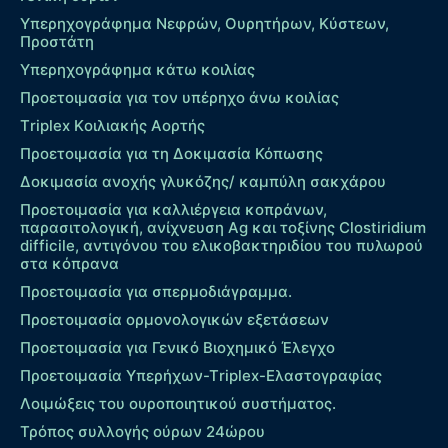
Υπερηχογράφημα Νεφρών, Ουρητήρων, Κύστεων,
Προστάτη
Υπερηχογράφημα κάτω κοιλίας
Προετοιμασία για τον υπέρηχο άνω κοιλίας
Τriplex Kοιλιακής Αορτής
Προετοιμασία για τη Δοκιμασία Κόπωσης
Δοκιμασία ανοχής γλυκόζης/ καμπύλη σακχάρου
Προετοιμασία για καλλιέργεια κοπράνων,
παρασιτολογική, ανίχνευση Ag και τοξίνης Clostiridium
difficile, αντιγόνου του ελικοβακτηριδίου του πυλωρού
στα κόπρανα
Προετοιμασία για σπερμοδιάγραμμα.
Προετοιμασία ορμονολογικών εξετάσεων
Προετοιμασία για Γενικό Βιοχημικό Έλεγχο
Προετοιμασία Υπερήχων-Τriplex-Ελαστογραφίας
Λοιμώξεις του ουροποιητικού συστήματος.
Τρόπος συλλογής ούρων 24ώρου