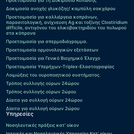
Προετοιμασία για τη Δοκιμασία Κόπωσης
Δοκιμασία ανοχής γλυκόζης/ καμπύλη σακχάρου
Προετοιμασία για καλλιέργεια κοπράνων,
παρασιτολογική, ανίχνευση Ag και τοξίνης Clostiridium
difficile, αντιγόνου του ελικοβακτηριδίου του πυλωρού
στα κόπρανα
Προετοιμασία για σπερμοδιάγραμμα.
Προετοιμασία ορμονολογικών εξετάσεων
Προετοιμασία για Γενικό Βιοχημικό Έλεγχο
Προετοιμασία Υπερήχων-Τriplex-Ελαστογραφίας
Λοιμώξεις του ουροποιητικού συστήματος.
Τρόπος συλλογής ούρων 24ώρου
Τρόπος συλλογής ούρων 2ώρου
Δίαιτα για συλλογή ούρων 24ώρου
Δίαιτα για συλλογή ούρων 2ώρου
Υπηρεσίες
Νοσηλευτικές πράξεις κατ’ οίκον
Ιατρικές και Νοσηλευτικές Υπηρεσίες Κατ’ οίκον