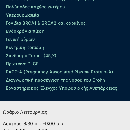
Πολύποδες παχέος εντέρου
Yπερουριχαιμία
Γονίδια BRCA1 & BRCA2 και καρκίνος.
Ενδοκράνια πίεση
Γενική ούρων
Κεντρική κόπωση
Σύνδρομο Turner (45,X)
Πρωτεΐνη PLGF
PAPP-A (Pregnancy Associated Plasma Protein-A)
Διαγνωστική προσέγγιση της νόσου του Crohn
Εργαστηριακός Έλεγχος Υποφυσιακής Ανεπάρκειας
Ωράριο Λειτουργίας
Δευτέρα
6:30 π.μ.–9:00 μ.μ.