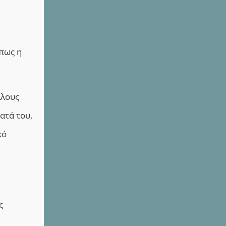
όπως η
λλους
ατά του,
κό
ς