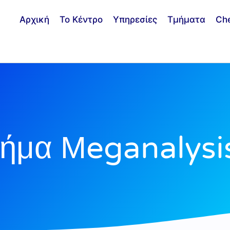
Αρχική
Το Κέντρο
Υπηρεσίες
Τμήματα
Ch
μήμα Μeganalysi