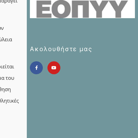
παράγει
υν
ώλεια
Ακολουθήστε μας
ιείται
μα του
ύθηση
θλητικές