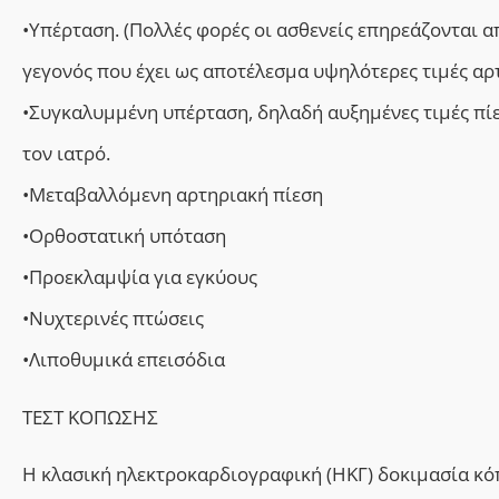
•Υπέρταση. (Πολλές φορές οι ασθενείς επηρεάζονται απ
γεγονός που έχει ως αποτέλεσμα υψηλότερες τιμές αρ
•Συγκαλυμμένη υπέρταση, δηλαδή αυξημένες τιμές πί
τον ιατρό.
•Μεταβαλλόμενη αρτηριακή πίεση
•Ορθοστατική υπόταση
•Προεκλαμψία για εγκύους
•Νυχτερινές πτώσεις
•Λιποθυμικά επεισόδια
ΤΕΣΤ ΚΟΠΩΣΗΣ
Η κλασική ηλεκτροκαρδιογραφική (ΗΚΓ) δοκιμασία κόπ