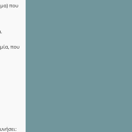
ημα) που
.
μία, που
υνήσει: