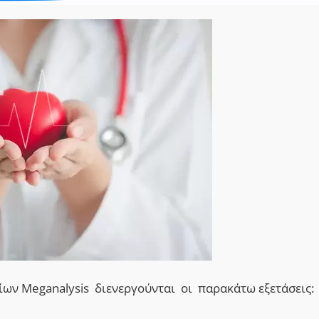
ων Μeganalysis διενεργούνται οι παρακάτω εξετάσεις: