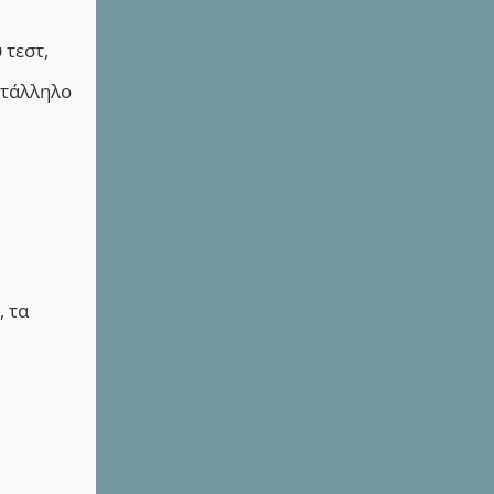
 τεστ,
ατάλληλο
, τα