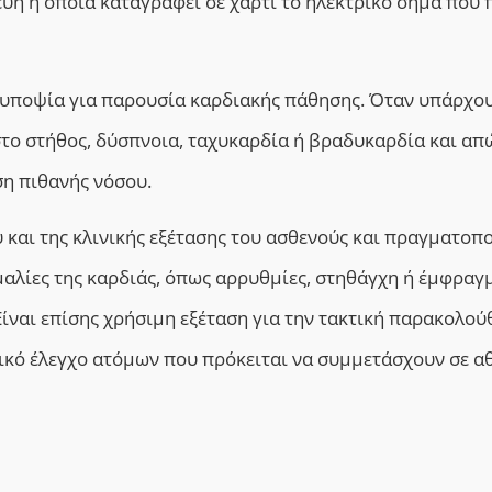
ευή η οποία καταγράφει σε χαρτί το ηλεκτρικό σήμα που 
ι υποψία για παρουσία καρδιακής πάθησης. Όταν υπάρχο
ο στήθος, δύσπνοια, ταχυκαρδία ή βραδυκαρδία και απ
ση πιθανής νόσου.
και της κλινικής εξέτασης του ασθενούς και πραγματοπο
αλίες της καρδιάς, όπως αρρυθμίες, στηθάγχη ή έμφραγ
Είναι επίσης χρήσιμη εξέταση για την τακτική παρακολο
ικό έλεγχο ατόμων που πρόκειται να συμμετάσχουν σε α