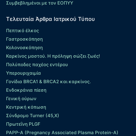
Συμβεβλημένοι με τον ΕΟΠΥΥ
Τελευταία Άρθρα Ιατρικού Τύπου
Πεπτικό έλκος
Γαστροσκόπηση
Κολονοσκόπηση
Καρκίνος μαστού. Η πρόληψη σώζει ζωές!
Πολύποδες παχέος εντέρου
Yπερουριχαιμία
Γονίδια BRCA1 & BRCA2 και καρκίνος.
Ενδοκράνια πίεση
Γενική ούρων
Κεντρική κόπωση
Σύνδρομο Turner (45,X)
Πρωτεΐνη PLGF
PAPP-A (Pregnancy Associated Plasma Protein-A)