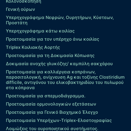
Κολονοσκόπηση
Γενική ούρων
Υπερηχογράφημα Νεφρών, Ουρητήρων, Κύστεων,
Προστάτη
Υπερηχογράφημα κάτω κοιλίας
Προετοιμασία για τον υπέρηχο άνω κοιλίας
Τriplex Kοιλιακής Αορτής
Προετοιμασία για τη Δοκιμασία Κόπωσης
Δοκιμασία ανοχής γλυκόζης/ καμπύλη σακχάρου
Προετοιμασία για καλλιέργεια κοπράνων,
παρασιτολογική, ανίχνευση Ag και τοξίνης Clostiridium
difficile, αντιγόνου του ελικοβακτηριδίου του πυλωρού
στα κόπρανα
Προετοιμασία για σπερμοδιάγραμμα.
Προετοιμασία ορμονολογικών εξετάσεων
Προετοιμασία για Γενικό Βιοχημικό Έλεγχο
Προετοιμασία Υπερήχων-Τriplex-Ελαστογραφίας
Λοιμώξεις του ουροποιητικού συστήματος.