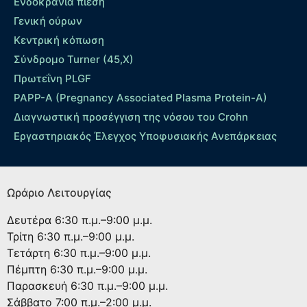
Ενδοκράνια πίεση
Γενική ούρων
Κεντρική κόπωση
Σύνδρομο Turner (45,X)
Πρωτεΐνη PLGF
PAPP-A (Pregnancy Associated Plasma Protein-A)
Διαγνωστική προσέγγιση της νόσου του Crohn
Εργαστηριακός Έλεγχος Υποφυσιακής Ανεπάρκειας
Ωράριο Λειτουργίας
Δευτέρα
6:30 π.μ.–9:00 μ.μ.
Τρίτη
6:30 π.μ.–9:00 μ.μ.
Τετάρτη
6:30 π.μ.–9:00 μ.μ.
Πέμπτη
6:30 π.μ.–9:00 μ.μ.
Παρασκευή
6:30 π.μ.–9:00 μ.μ.
Σάββατο
7:00 π.μ.–2:00 μ.μ.