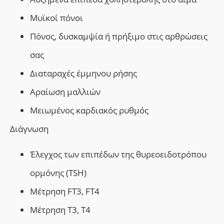
Μυϊκοί πόνοι
Πόνος, δυσκαμψία ή πρήξιμο στις αρθρώσεις
σας
Διαταραχές έμμηνου ρήσης
Αραίωση μαλλιών
Μειωμένος καρδιακός ρυθμός
Διάγνωση
Έλεγχος των επιπέδων της θυρεοειδοτρόπου
ορμόνης (TSH)
Μέτρηση
FT
3,
FT
4
Μέτρηση
T
3,
T
4