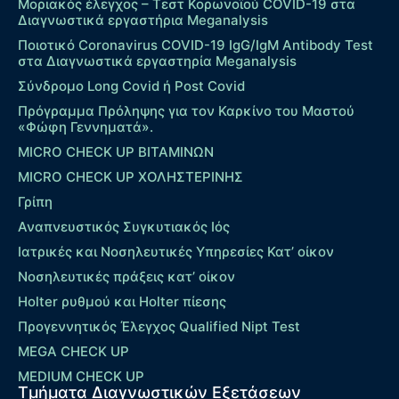
Μοριακός έλεγχος – Τεστ Κορωνοϊού COVID-19 στα
Διαγνωστικά εργαστήρια Meganalysis
Ποιοτικό Coronavirus COVID-19 IgG/IgM Antibody Test
στα Διαγνωστικά εργαστηρία Meganalysis
Σύνδρομο Long Covid ή Post Covid
Πρόγραμμα Πρόληψης για τον Καρκίνο του Μαστού
«Φώφη Γεννηματά».
MICRO CHECK UP ΒΙΤΑΜΙΝΩΝ
MICRO CHECK UP ΧΟΛΗΣΤΕΡΙΝΗΣ
Γρίπη
Αναπνευστικός Συγκυτιακός Ιός
Ιατρικές και Νοσηλευτικές Υπηρεσίες Κατ’ οίκον
Νοσηλευτικές πράξεις κατ’ οίκον
Holter ρυθμού και Holter πίεσης
Προγεννητικός Έλεγχος Qualified Nipt Test
MEGA CHECK UP
MEDIUM CHECK UP
Τμήματα Διαγνωστικών Εξετάσεων