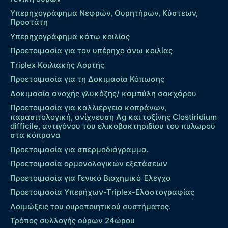
Υπερηχογράφημα Νεφρών, Ουρητήρων, Κύστεων,
Προστάτη
Υπερηχογράφημα κάτω κοιλίας
Προετοιμασία για τον υπέρηχο άνω κοιλίας
Τriplex Kοιλιακής Αορτής
Προετοιμασία για τη Δοκιμασία Κόπωσης
Δοκιμασία ανοχής γλυκόζης/ καμπύλη σακχάρου
Προετοιμασία για καλλιέργεια κοπράνων,
παρασιτολογική, ανίχνευση Ag και τοξίνης Clostiridium
difficile, αντιγόνου του ελικοβακτηριδίου του πυλωρού
στα κόπρανα
Προετοιμασία για σπερμοδιάγραμμα.
Προετοιμασία ορμονολογικών εξετάσεων
Προετοιμασία για Γενικό Βιοχημικό Έλεγχο
Προετοιμασία Υπερήχων-Τriplex-Ελαστογραφίας
Λοιμώξεις του ουροποιητικού συστήματος.
Τρόπος συλλογής ούρων 24ώρου