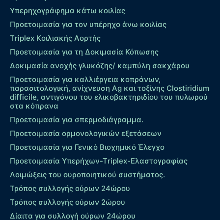
Υπερηχογράφημα κάτω κοιλίας
Προετοιμασία για τον υπέρηχο άνω κοιλίας
Τriplex Kοιλιακής Αορτής
Προετοιμασία για τη Δοκιμασία Κόπωσης
Δοκιμασία ανοχής γλυκόζης/ καμπύλη σακχάρου
Προετοιμασία για καλλιέργεια κοπράνων,
παρασιτολογική, ανίχνευση Ag και τοξίνης Clostiridium
difficile, αντιγόνου του ελικοβακτηριδίου του πυλωρού
στα κόπρανα
Προετοιμασία για σπερμοδιάγραμμα.
Προετοιμασία ορμονολογικών εξετάσεων
Προετοιμασία για Γενικό Βιοχημικό Έλεγχο
Προετοιμασία Υπερήχων-Τriplex-Ελαστογραφίας
Λοιμώξεις του ουροποιητικού συστήματος.
Τρόπος συλλογής ούρων 24ώρου
Τρόπος συλλογής ούρων 2ώρου
Δίαιτα για συλλογή ούρων 24ώρου