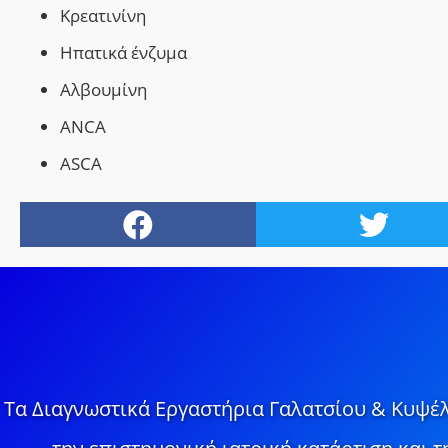
Kρεατινίνη
Hπατικά ένζυμα
Aλβουμίνη
ANCA
ASCA
Τα Διαγνωστικά Εργαστήρια Γαλατσίου & Κυψέλ