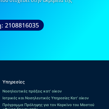
που στοχεύει στην ακρίβεια της
: 2108816035
Υπηρεσίες
Νοσηλευτικές πράξεις κατ’ οίκον
Ιατρικές και Νοσηλευτικές Υπηρεσίες Κατ’ οίκον
Πρόγραμμα Πρόληψης για τον Καρκίνο του Μαστού