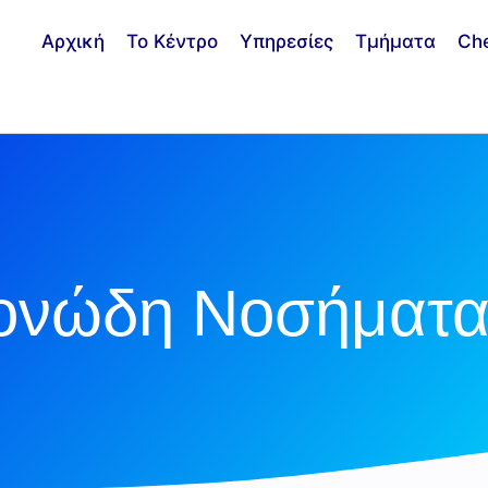
Αρχική
Το Κέντρο
Υπηρεσίες
Τμήματα
Ch
ονώδη Νοσήματα