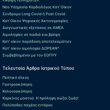
«Φώφη Γεννηματά».
Νέα Υπηρεσία Καρδιολόγος Kατ΄Οίκον
Σύνδρομο Long Covid ή Post Covid
Κατ΄Οίκον Ψηφιακές Ακτινογραφίες
Διαγνωστικές εξετάσεις σε ΑΜΕΑ
Αιμοληψίες σε παιδιά και βρέφη
Κατ’ οίκον παράδοση αποτελεσμάτων
Κατ’ οίκον αιμοληψία ΔΩΡΕΑΝ*
Συμβεβλημένοι με τον ΕΟΠΥΥ
Τελευταία Άρθρα Ιατρικού Τύπου
Πεπτικό έλκος
Γαστροσκόπηση
Κολονοσκόπηση
Καρκίνος μαστού. Η πρόληψη σώζει ζωές!
Πολύποδες παχέος εντέρου