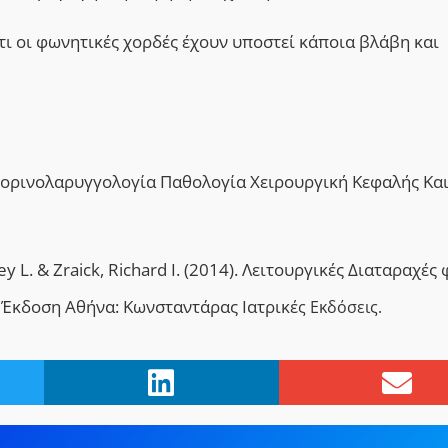
τι οι φωνητικές χορδές έχουν υποστεί κάποια βλάβη και
τορινολαρυγγολογία Παθολογία Χειρουργική Κεφαλής Κα
ey L. & Zraick, Richard I. (2014). Λειτουργικές Διαταραχές
η Έκδοση Αθήνα: Κωνσταντάρας Ιατρικέ
ς Εκδόσεις.