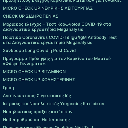
Προληπτικός Έλεγχος Καρκινικών Δεικτών για Γυναίκες
MICRO CHECK UP ΝΕΦΡΙΚΗΣ ΛΕΙΤΟΥΡΓΙΑΣ
CHECK UP ΣΙΔΗΡΟΠΕΝΙΑΣ
Μοριακός έλεγχος – Τεστ Κορωνοϊού COVID-19 στα
Διαγνωστικά εργαστήρια Meganalysis
Ποιοτικό Coronavirus COVID-19 IgG/IgM Antibody Test
στα Διαγνωστικά εργαστηρία Meganalysis
Σύνδρομο Long Covid ή Post Covid
Πρόγραμμα Πρόληψης για τον Καρκίνο του Μαστού
«Φώφη Γεννηματά».
MICRO CHECK UP ΒΙΤΑΜΙΝΩΝ
MICRO CHECK UP ΧΟΛΗΣΤΕΡΙΝΗΣ
Γρίπη
Αναπνευστικός Συγκυτιακός Ιός
Ιατρικές και Νοσηλευτικές Υπηρεσίες Κατ’ οίκον
Νοσηλευτικές πράξεις κατ’ οίκον
Holter ρυθμού και Holter πίεσης
Προγεννητικός Έλεγχος Qualified Nipt Test