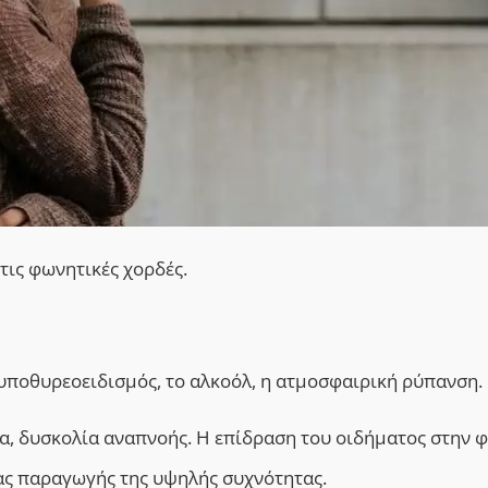
στις φωνητικές χορδέ
ς.
ο υποθυρεοειδισμός, το αλκοόλ, η ατμοσφαιρική ρύπανση.
α, δυσκολία αναπνοής. Η επίδραση του οιδήματος στην 
τας παραγωγής της υψηλής συχνότητας.