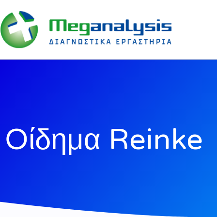
Oίδημα Reinke