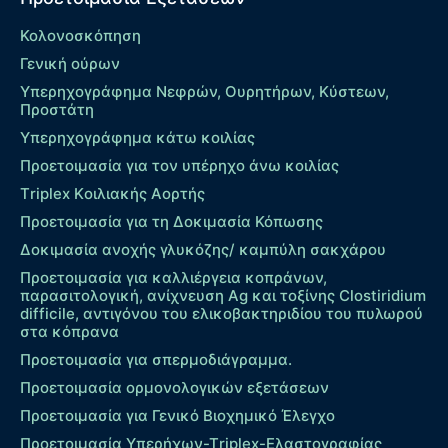
Κολονοσκόπηση
Γενική ούρων
Υπερηχογράφημα Νεφρών, Ουρητήρων, Κύστεων,
Προστάτη
Υπερηχογράφημα κάτω κοιλίας
Προετοιμασία για τον υπέρηχο άνω κοιλίας
Τriplex Kοιλιακής Αορτής
Προετοιμασία για τη Δοκιμασία Κόπωσης
Δοκιμασία ανοχής γλυκόζης/ καμπύλη σακχάρου
Προετοιμασία για καλλιέργεια κοπράνων,
παρασιτολογική, ανίχνευση Ag και τοξίνης Clostiridium
difficile, αντιγόνου του ελικοβακτηριδίου του πυλωρού
στα κόπρανα
Προετοιμασία για σπερμοδιάγραμμα.
Προετοιμασία ορμονολογικών εξετάσεων
Προετοιμασία για Γενικό Βιοχημικό Έλεγχο
Προετοιμασία Υπερήχων-Τriplex-Ελαστογραφίας