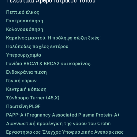
Τελευταία Άρθρα Ιατρικού Τύπου
Πεπτικό έλκος
Γαστροσκόπηση
Κολονοσκόπηση
Καρκίνος μαστού. Η πρόληψη σώζει ζωές!
Πολύποδες παχέος εντέρου
Yπερουριχαιμία
Γονίδια BRCA1 & BRCA2 και καρκίνος.
Ενδοκράνια πίεση
Γενική ούρων
Κεντρική κόπωση
Σύνδρομο Turner (45,X)
Πρωτεΐνη PLGF
PAPP-A (Pregnancy Associated Plasma Protein-A)
Διαγνωστική προσέγγιση της νόσου του Crohn
Εργαστηριακός Έλεγχος Υποφυσιακής Ανεπάρκειας