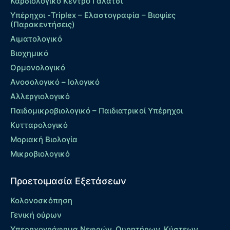
Καρδιολογικό Κέντρο Γαλάτσι
Υπέρηχοι -Triplex – Eλαστογραφία – Βιοψίες
(Παρακεντήσεις)
Αιματολογικό
Βιοχημικό
Ορμονολογικό
Ανοσολογικό – Ιολογικό
Αλλεργιολογικό
Παιδομικροβιολογικό – Παιδιατρικοί Υπέρηχοι
Κυτταρολογικό
Μοριακή Βιολογία
Μικροβιολογικό
Προετοιμασία Εξετάσεων
Κολονοσκόπηση
Γενική ούρων
Υπερηχογράφημα Νεφρών, Ουρητήρων, Κύστεων,