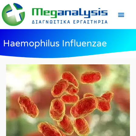
Προετοιμασία Εξε
Ιατρικός Τύπος
Haemophilus Influenzae