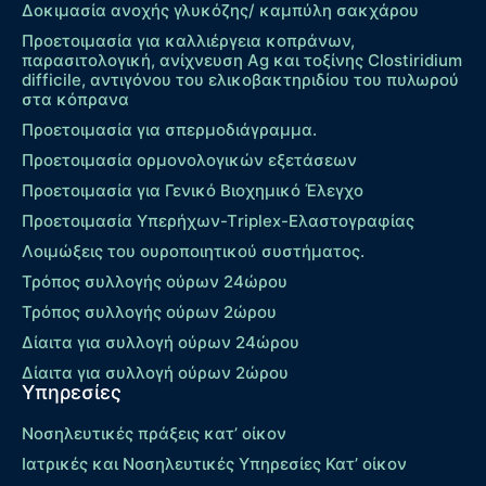
Δοκιμασία ανοχής γλυκόζης/ καμπύλη σακχάρου
Προετοιμασία για καλλιέργεια κοπράνων,
παρασιτολογική, ανίχνευση Ag και τοξίνης Clostiridium
difficile, αντιγόνου του ελικοβακτηριδίου του πυλωρού
στα κόπρανα
Προετοιμασία για σπερμοδιάγραμμα.
Προετοιμασία ορμονολογικών εξετάσεων
Προετοιμασία για Γενικό Βιοχημικό Έλεγχο
Προετοιμασία Υπερήχων-Τriplex-Ελαστογραφίας
Λοιμώξεις του ουροποιητικού συστήματος.
Τρόπος συλλογής ούρων 24ώρου
Τρόπος συλλογής ούρων 2ώρου
Δίαιτα για συλλογή ούρων 24ώρου
Δίαιτα για συλλογή ούρων 2ώρου
Υπηρεσίες
Νοσηλευτικές πράξεις κατ’ οίκον
Ιατρικές και Νοσηλευτικές Υπηρεσίες Κατ’ οίκον