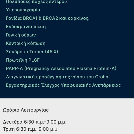
Πολύποδες παχέος εντέρου
Yπερουριχαιμία
Γονίδια BRCA1 & BRCA2 και καρκίνος.
Ενδοκράνια πίεση
Γενική ούρων
Κεντρική κόπωση
Σύνδρομο Turner (45,X)
Πρωτεΐνη PLGF
PAPP-A (Pregnancy Associated Plasma Protein-A)
Διαγνωστική προσέγγιση της νόσου του Crohn
Εργαστηριακός Έλεγχος Υποφυσιακής Ανεπάρκειας
Ωράριο Λειτουργίας
Δευτέρα
6:30 π.μ.–9:00 μ.μ.
Τρίτη
6:30 π.μ.–9:00 μ.μ.