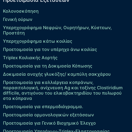
Κολονοσκόπηση
Γενική ούρων
Υπερηχογράφημα Νεφρών, Ουρητήρων, Κύστεων,
Προστάτη
Υπερηχογράφημα κάτω κοιλίας
Προετοιμασία για τον υπέρηχο άνω κοιλίας
Τriplex Kοιλιακής Αορτής
Προετοιμασία για τη Δοκιμασία Κόπωσης
Δοκιμασία ανοχής γλυκόζης/ καμπύλη σακχάρου
Προετοιμασία για καλλιέργεια κοπράνων,
παρασιτολογική, ανίχνευση Ag και τοξίνης Clostiridium
difficile, αντιγόνου του ελικοβακτηριδίου του πυλωρού
στα κόπρανα
Προετοιμασία για σπερμοδιάγραμμα.
Προετοιμασία ορμονολογικών εξετάσεων
Προετοιμασία για Γενικό Βιοχημικό Έλεγχο
Προετοιμασία Υπερήχων-Τriplex-Ελαστογραφίας