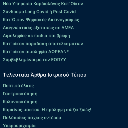
Νέα Υπηρεσία Καρδιολόγος Kατ΄Οίκον
Σύνδρομο Long Covid ή Post Covid
Κατ΄Οίκον Ψηφιακές Ακτινογραφίες
Διαγνωστικές εξετάσεις σε ΑΜΕΑ
Αιμοληψίες σε παιδιά και βρέφη
Κατ’ οίκον παράδοση αποτελεσμάτων
Κατ’ οίκον αιμοληψία ΔΩΡΕΑΝ*
Συμβεβλημένοι με τον ΕΟΠΥΥ
Τελευταία Άρθρα Ιατρικού Τύπου
Πεπτικό έλκος
Γαστροσκόπηση
Κολονοσκόπηση
Καρκίνος μαστού. Η πρόληψη σώζει ζωές!
Πολύποδες παχέος εντέρου
Yπερουριχαιμία