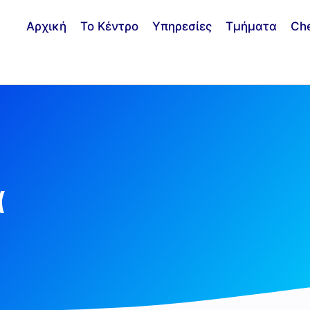
Αρχική
Το Κέντρο
Υπηρεσίες
Τμήματα
Ch
α