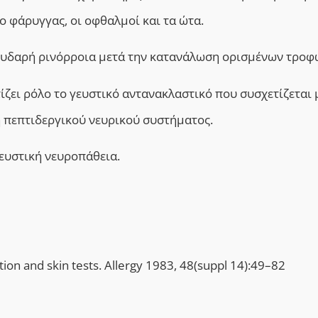
ο φάρυγγας, οι οφθαλμοί και τα ώτα.
 υδαρή ρινόρροια μετά την κατανάλωση ορισμένων τροφ
ζει ρόλο το γευστικό αντανακλαστικό που συσχετίζεται 
ή πεπτιδεργικού νευρικού συστήματος.
γευστική νευροπάθεια.
tion and skin tests. Allergy 1983, 48(suppl 14):49–82