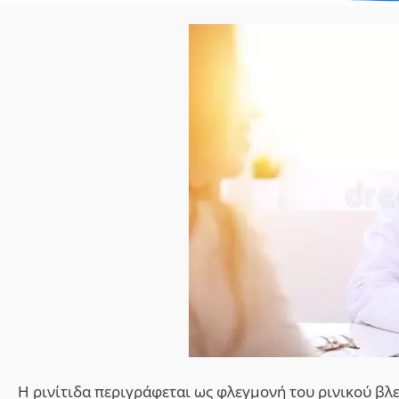
Η ρινίτιδα περιγράφεται ως φλεγμονή του ρινικού β