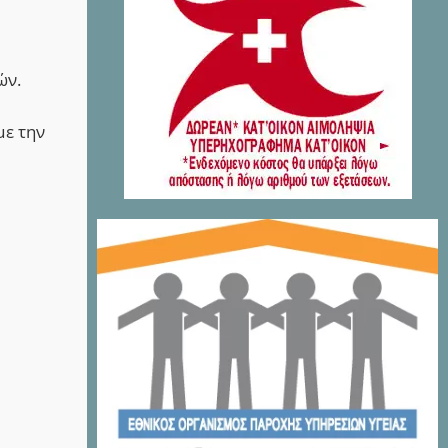
ών.
με την