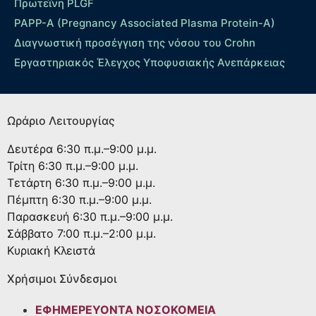
Πρωτεΐνη PLGF
PAPP-A (Pregnancy Associated Plasma Protein-A)
Διαγνωστική προσέγγιση της νόσου του Crohn
Εργαστηριακός Έλεγχος Υποφυσιακής Ανεπάρκειας
Ωράριο Λειτουργίας
Δευτέρα
6:30 π.μ.–9:00 μ.μ.
Τρίτη
6:30 π.μ.–9:00 μ.μ.
Τετάρτη
6:30 π.μ.–9:00 μ.μ.
Πέμπτη
6:30 π.μ.–9:00 μ.μ.
Παρασκευή
6:30 π.μ.–9:00 μ.μ.
Σάββατο
7:00 π.μ.–2:00 μ.μ.
Κυριακή
Κλειστά
Χρήσιμοι Σύνδεσμοι
ΕΦΗΜΕΡΕΥΟΝΤΑ ΝΟΣΟΚΟΜΕΙΑ