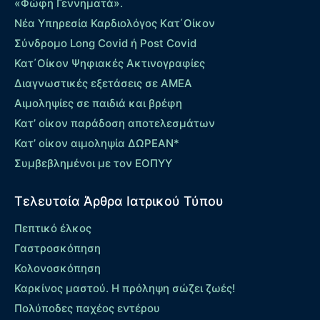
«Φώφη Γεννηματά».
Νέα Υπηρεσία Καρδιολόγος Kατ΄Οίκον
Σύνδρομο Long Covid ή Post Covid
Κατ΄Οίκον Ψηφιακές Ακτινογραφίες
Διαγνωστικές εξετάσεις σε ΑΜΕΑ
Αιμοληψίες σε παιδιά και βρέφη
Κατ’ οίκον παράδοση αποτελεσμάτων
Κατ’ οίκον αιμοληψία ΔΩΡΕΑΝ*
Συμβεβλημένοι με τον ΕΟΠΥΥ
Τελευταία Άρθρα Ιατρικού Τύπου
Πεπτικό έλκος
Γαστροσκόπηση
Κολονοσκόπηση
Καρκίνος μαστού. Η πρόληψη σώζει ζωές!
Πολύποδες παχέος εντέρου