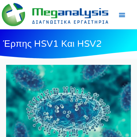
Προετοιμασία Εξε
Ιατρικός Τύπος
Έρπης HSV1 Και HSV2