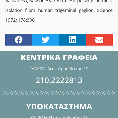
Bastian FO, Rabson AS, Yee CL. Herpesvirus hominis:
isolation from human trigeminal gaglion. Science
1972; 178:306
ΚΕΝΤΡΙΚΑ ΓΡΑΦΕΙΑ
ΓΑΛΑΤΣΙ: Λεωφόρος Βεϊκου 19
210.2222813
ΥΠΟΚΑΤΑΣΤΗΜΑ
ΚΥΨΕΛΗ: Πλατεία Κανάρη 15