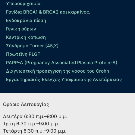
Yπερουριχαιμία
Γονίδια BRCA1 & BRCA2 και καρκίνος.
Ενδοκράνια πίεση
Γενική ούρων
Κεντρική κόπωση
Σύνδρομο Turner (45,X)
Πρωτεΐνη PLGF
PAPP-A (Pregnancy Associated Plasma Protein-A)
Διαγνωστική προσέγγιση της νόσου του Crohn
Εργαστηριακός Έλεγχος Υποφυσιακής Ανεπάρκειας
Ωράριο Λειτουργίας
Δευτέρα
6:30 π.μ.–9:00 μ.μ.
Τρίτη
6:30 π.μ.–9:00 μ.μ.
Τετάρτη
6:30 π.μ.–9:00 μ.μ.