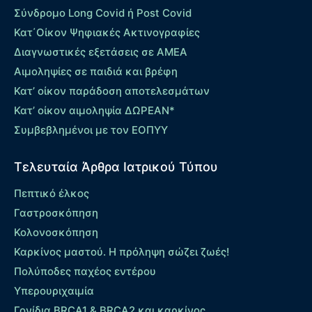
Σύνδρομο Long Covid ή Post Covid
Κατ΄Οίκον Ψηφιακές Ακτινογραφίες
Διαγνωστικές εξετάσεις σε ΑΜΕΑ
Αιμοληψίες σε παιδιά και βρέφη
Κατ’ οίκον παράδοση αποτελεσμάτων
Κατ’ οίκον αιμοληψία ΔΩΡΕΑΝ*
Συμβεβλημένοι με τον ΕΟΠΥΥ
Τελευταία Άρθρα Ιατρικού Τύπου
Πεπτικό έλκος
Γαστροσκόπηση
Κολονοσκόπηση
Καρκίνος μαστού. Η πρόληψη σώζει ζωές!
Πολύποδες παχέος εντέρου
Yπερουριχαιμία
Γονίδια BRCA1 & BRCA2 και καρκίνος.