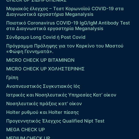
Μοριακός έλεγχος – Τεστ Κορωνοϊού COVID-19 στα
Διαγνωστικά εργαστήρια Meganalysis
Ποιοτικό Coronavirus COVID-19 IgG/IgM Antibody Test
στα Διαγνωστικά εργαστηρία Meganalysis
Σύνδρομο Long Covid ή Post Covid
Πρόγραμμα Πρόληψης για τον Καρκίνο του Μαστού
«Φώφη Γεννηματά».
MICRO CHECK UP ΒΙΤΑΜΙΝΩΝ
MICRO CHECK UP ΧΟΛΗΣΤΕΡΙΝΗΣ
Γρίπη
Αναπνευστικός Συγκυτιακός Ιός
Ιατρικές και Νοσηλευτικές Υπηρεσίες Κατ’ οίκον
Νοσηλευτικές πράξεις κατ’ οίκον
Holter ρυθμού και Holter πίεσης
Προγεννητικός Έλεγχος Qualified Nipt Test
MEGA CHECK UP
MEDIUM CHECK UP