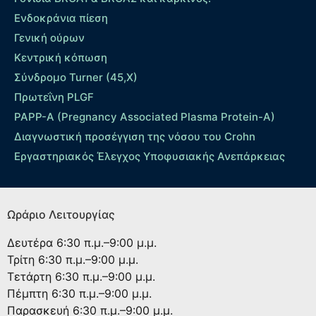
Ενδοκράνια πίεση
Γενική ούρων
Κεντρική κόπωση
Σύνδρομο Turner (45,X)
Πρωτεΐνη PLGF
PAPP-A (Pregnancy Associated Plasma Protein-A)
Διαγνωστική προσέγγιση της νόσου του Crohn
Εργαστηριακός Έλεγχος Υποφυσιακής Ανεπάρκειας
Ωράριο Λειτουργίας
Δευτέρα
6:30 π.μ.–9:00 μ.μ.
Τρίτη
6:30 π.μ.–9:00 μ.μ.
Τετάρτη
6:30 π.μ.–9:00 μ.μ.
Πέμπτη
6:30 π.μ.–9:00 μ.μ.
Παρασκευή
6:30 π.μ.–9:00 μ.μ.