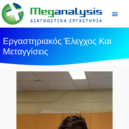
Προετοιμασία Εξε
Ιατρικός Τύπος
Εργαστηριακός Έλεγχος Και
Μεταγγίσεις