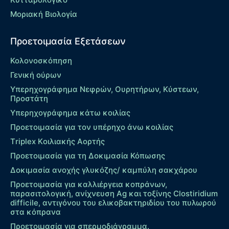
Μοριακή Βιολογία
Προετοιμασία Εξετάσεων
Κολονοσκόπηση
Γενική ούρων
Υπερηχογράφημα Νεφρών, Ουρητήρων, Κύστεων,
Προστάτη
Υπερηχογράφημα κάτω κοιλίας
Προετοιμασία για τον υπέρηχο άνω κοιλίας
Τriplex Kοιλιακής Αορτής
Προετοιμασία για τη Δοκιμασία Κόπωσης
Δοκιμασία ανοχής γλυκόζης/ καμπύλη σακχάρου
Προετοιμασία για καλλιέργεια κοπράνων,
παρασιτολογική, ανίχνευση Ag και τοξίνης Clostiridium
difficile, αντιγόνου του ελικοβακτηριδίου του πυλωρού
στα κόπρανα
Προετοιμασία για σπερμοδιάγραμμα.