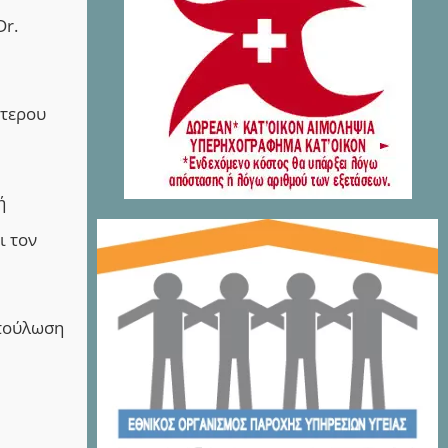
Dr.
ύτερου
ή
ι τον
επούλωση