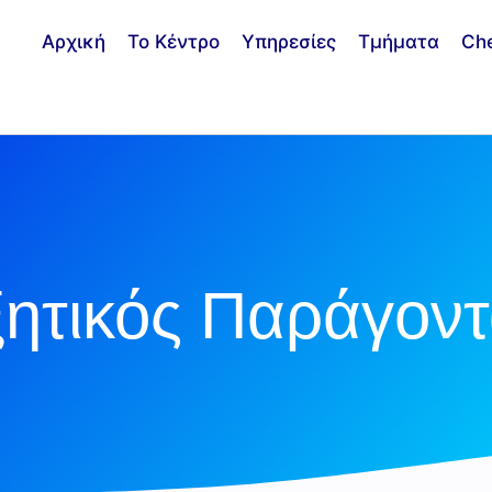
Αρχική
Το Κέντρο
Υπηρεσίες
Τμήματα
Ch
ξητικός Παράγον