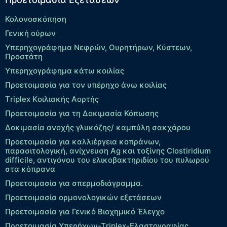
Κολονοσκόπηση
Γενική ούρων
Υπερηχογράφημα Νεφρών, Ουρητήρων, Κύστεων,
Προστάτη
Υπερηχογράφημα κάτω κοιλίας
Προετοιμασία για τον υπέρηχο άνω κοιλίας
Τriplex Kοιλιακής Αορτής
Προετοιμασία για τη Δοκιμασία Κόπωσης
Δοκιμασία ανοχής γλυκόζης/ καμπύλη σακχάρου
Προετοιμασία για καλλιέργεια κοπράνων,
παρασιτολογική, ανίχνευση Ag και τοξίνης Clostiridium
difficile, αντιγόνου του ελικοβακτηριδίου του πυλωρού
στα κόπρανα
Προετοιμασία για σπερμοδιάγραμμα.
Προετοιμασία ορμονολογικών εξετάσεων
Προετοιμασία για Γενικό Βιοχημικό Έλεγχο
Προετοιμασία Υπερήχων-Τriplex-Ελαστογραφίας