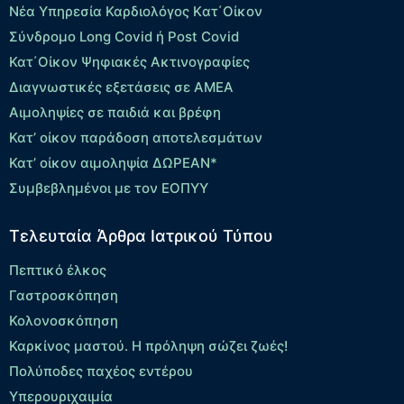
Νέα Υπηρεσία Καρδιολόγος Kατ΄Οίκον
Σύνδρομο Long Covid ή Post Covid
Κατ΄Οίκον Ψηφιακές Ακτινογραφίες
Διαγνωστικές εξετάσεις σε ΑΜΕΑ
Αιμοληψίες σε παιδιά και βρέφη
Κατ’ οίκον παράδοση αποτελεσμάτων
Κατ’ οίκον αιμοληψία ΔΩΡΕΑΝ*
Συμβεβλημένοι με τον ΕΟΠΥΥ
Τελευταία Άρθρα Ιατρικού Τύπου
Πεπτικό έλκος
Γαστροσκόπηση
Κολονοσκόπηση
Καρκίνος μαστού. Η πρόληψη σώζει ζωές!
Πολύποδες παχέος εντέρου
Yπερουριχαιμία