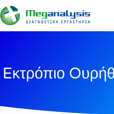
Eκτρόπιο Oυρή