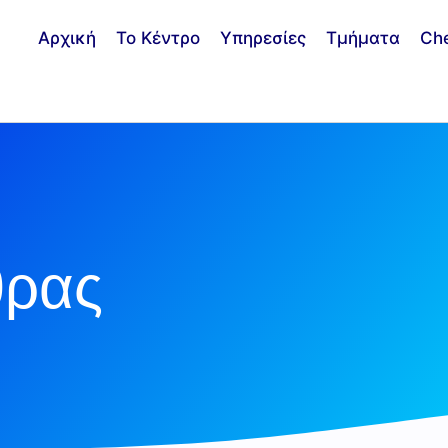
Αρχική
Το Κέντρο
Υπηρεσίες
Τμήματα
Ch
θρας