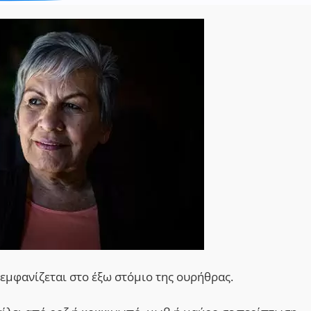
εμφανίζεται στο έξω στόμιο της ουρήθρας.