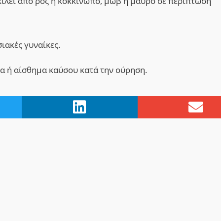
κίλει από ροζ ή κοκκινωπό, μωβ ή μαύρο σε περίπτωση
ιακές γυναίκες.
α ή αίσθημα καύσου κατά την ούρηση.