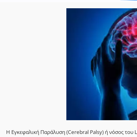
Η Εγκεφαλική Παράλυση (Cerebral Palsy) ή νόσος του L