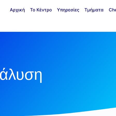
Αρχική
Το Κέντρο
Υπηρεσίες
Τμήματα
Ch
ράλυση