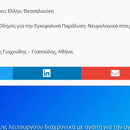
σεις Ελλην, Θεσσαλονίκη
 ¨Οδηγός για την Εγκεφαλικά Παράλυση. Νευρολογικά στοι
ς Γιαχούδης – Γιαπούλης, Αθήνα.
ης λειτουργούν διαχρονικά με αγάπη για την υγ