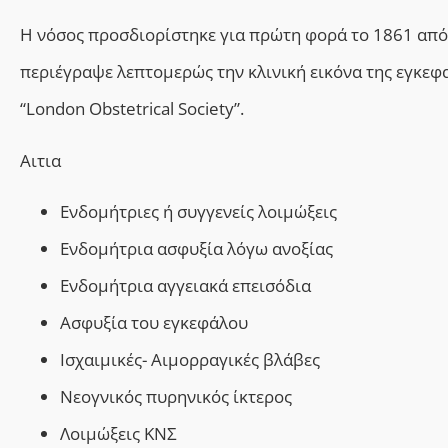
Η νόσος προσδιορίστηκε για πρώτη φορά το 1861 από το
περιέγραψε λεπτομερώς την κλινική εικόνα της εγκεφ
“London Obstetrical Society”.
Αιτια
Ενδομήτριες ή συγγενείς λοιμώξεις
Ενδομήτρια ασφυξία λόγω ανοξίας
Ενδομήτρια αγγειακά επεισόδια
Ασφυξία του εγκεφάλου
Ισχαιμικές- Αιμορραγικές βλάβες
Νεογνικός πυρηνικός ίκτερος
Λοιμώξεις ΚΝ
Σ