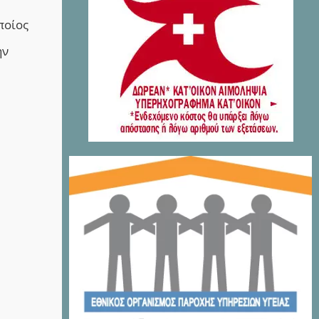
ποίος
ην