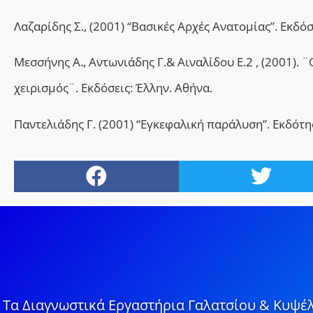
Λαζαρίδης Σ., (2001) “Βασικές Αρχές Ανατομίας”. Εκδό
Μεσσήνης Α., Αντωνιάδης Γ.& Αιναλίδου Ε.2 , (2001).
χειρισμός¨. Εκδόσεις: Έλλην. Αθήνα.
Παντελιάδης Γ. (2001) “Εγκεφαλική παράλυση”. Εκδότη
Τα Διαγνωστικά Εργαστήρια Γαλατσίου & Κυψέλ