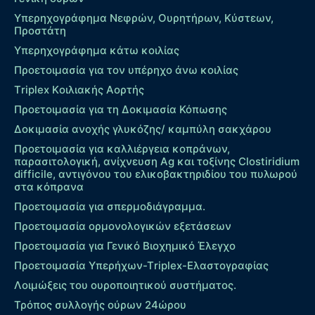
Υπερηχογράφημα Νεφρών, Ουρητήρων, Κύστεων,
Προστάτη
Υπερηχογράφημα κάτω κοιλίας
Προετοιμασία για τον υπέρηχο άνω κοιλίας
Τriplex Kοιλιακής Αορτής
Προετοιμασία για τη Δοκιμασία Κόπωσης
Δοκιμασία ανοχής γλυκόζης/ καμπύλη σακχάρου
Προετοιμασία για καλλιέργεια κοπράνων,
παρασιτολογική, ανίχνευση Ag και τοξίνης Clostiridium
difficile, αντιγόνου του ελικοβακτηριδίου του πυλωρού
στα κόπρανα
Προετοιμασία για σπερμοδιάγραμμα.
Προετοιμασία ορμονολογικών εξετάσεων
Προετοιμασία για Γενικό Βιοχημικό Έλεγχο
Προετοιμασία Υπερήχων-Τriplex-Ελαστογραφίας
Λοιμώξεις του ουροποιητικού συστήματος.
Τρόπος συλλογής ούρων 24ώρου