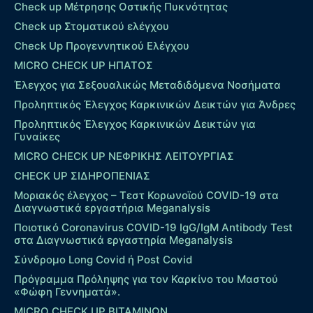
Check up Mέτρησης Οστικής Πυκνότητας
Check up Στοματικού ελέγχου
Check Up Προγεννητικού Ελέγχου
MICRO CHECK UP HΠΑΤΟΣ
Έλεγχος για Σεξουαλικώς Μεταδιδόμενα Νοσήματα
Προληπτικός Έλεγχος Καρκινικών Δεικτών για Άνδρες
Προληπτικός Έλεγχος Καρκινικών Δεικτών για
Γυναίκες
MICRO CHECK UP ΝΕΦΡΙΚΗΣ ΛΕΙΤΟΥΡΓΙΑΣ
CHECK UP ΣΙΔΗΡΟΠΕΝΙΑΣ
Μοριακός έλεγχος – Τεστ Κορωνοϊού COVID-19 στα
Διαγνωστικά εργαστήρια Meganalysis
Ποιοτικό Coronavirus COVID-19 IgG/IgM Antibody Test
στα Διαγνωστικά εργαστηρία Meganalysis
Σύνδρομο Long Covid ή Post Covid
Πρόγραμμα Πρόληψης για τον Καρκίνο του Μαστού
«Φώφη Γεννηματά».
MICRO CHECK UP ΒΙΤΑΜΙΝΩΝ