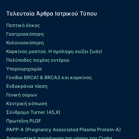
Τελευταία Άρθρα Ιατρικού Τύπου
Πεπτικό έλκος
Γαστροσκόπηση
Κολονοσκόπηση
Καρκίνος μαστού. Η πρόληψη σώζει ζωές!
Πολύποδες παχέος εντέρου
Yπερουριχαιμία
Γονίδια BRCA1 & BRCA2 και καρκίνος.
Ενδοκράνια πίεση
Γενική ούρων
Κεντρική κόπωση
Σύνδρομο Turner (45,X)
Πρωτεΐνη PLGF
PAPP-A (Pregnancy Associated Plasma Protein-A)
Διαγνωστική προσέγγιση της νόσου του Crohn