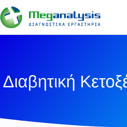
Διαβητική Κετο