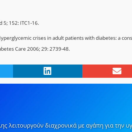
d 5; 152: ITC1-16.
perglycemic crises in adult patients with diabetes: a con
abetes Care 2006; 29: 2739-48.
ης λειτουργούν διαχρονικά με αγάπη για την υγ