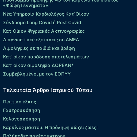
«Φώφη Γεννηματά».
Νέα Υπηρεσία Καρδιολόγος Kατ΄Οίκον
Σύνδρομο Long Covid ή Post Covid
Κατ΄Οίκον Ψηφιακές Ακτινογραφίες
Διαγνωστικές εξετάσεις σε ΑΜΕΑ
Αιμοληψίες σε παιδιά και βρέφη
Κατ’ οίκον παράδοση αποτελεσμάτων
Κατ’ οίκον αιμοληψία ΔΩΡΕΑΝ*
Συμβεβλημένοι με τον ΕΟΠΥΥ
Τελευταία Άρθρα Ιατρικού Τύπου
Πεπτικό έλκος
Γαστροσκόπηση
Κολονοσκόπηση
Καρκίνος μαστού. Η πρόληψη σώζει ζωές!
Πολύποδες παχέος εντέρου