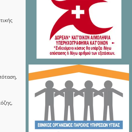
τικής
πόταση,
κόζης,