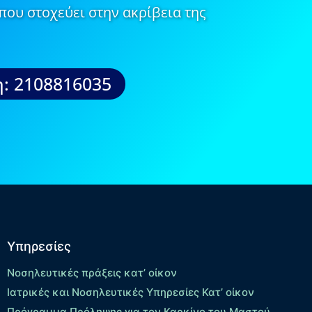
που στοχεύει στην ακρίβεια της
: 2108816035
Υπηρεσίες
Νοσηλευτικές πράξεις κατ’ οίκον
Ιατρικές και Νοσηλευτικές Υπηρεσίες Κατ’ οίκον
Πρόγραμμα Πρόληψης για τον Καρκίνο του Μαστού