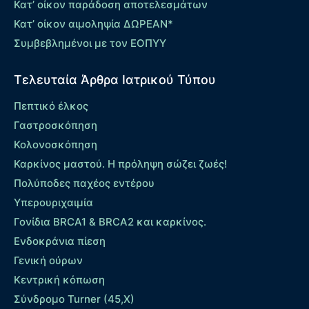
Κατ’ οίκον παράδοση αποτελεσμάτων
Κατ’ οίκον αιμοληψία ΔΩΡΕΑΝ*
Συμβεβλημένοι με τον ΕΟΠΥΥ
Τελευταία Άρθρα Ιατρικού Τύπου
Πεπτικό έλκος
Γαστροσκόπηση
Κολονοσκόπηση
Καρκίνος μαστού. Η πρόληψη σώζει ζωές!
Πολύποδες παχέος εντέρου
Yπερουριχαιμία
Γονίδια BRCA1 & BRCA2 και καρκίνος.
Ενδοκράνια πίεση
Γενική ούρων
Κεντρική κόπωση
Σύνδρομο Turner (45,X)