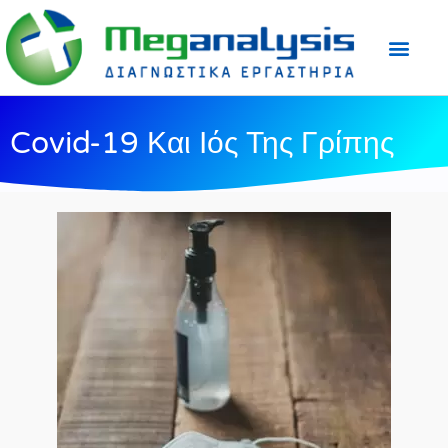
Προετοιμασία Εξε
Ιατρικός Τύπος
Covid-19 Και Ιός Της Γρίπης